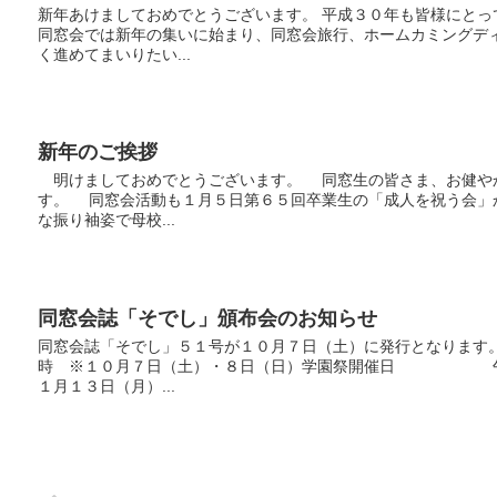
新年あけましておめでとうございます。 平成３０年も皆様にと
同窓会では新年の集いに始まり、同窓会旅行、ホームカミングデ
く進めてまいりたい...
新年のご挨拶
明けましておめでとうございます。 同窓生の皆さま、お健や
す。 同窓会活動も１月５日第６５回卒業生の「成人を祝う会」
な振り袖姿で母校...
同窓会誌「そでし」頒布会のお知らせ
同窓会誌「そでし」５１号が１０月７日（土）に発行となります
時 ※１０月７日（土）・８日（日）学園祭開催日 午
１月１３日（月）...