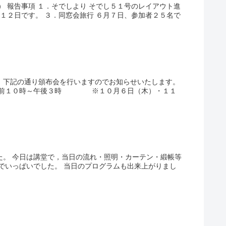
 報告事項 １．そでしより そでし５１号のレイアウト進
１２日です。 ３．同窓会旅行 ６月７日、参加者２５名で
。下記の通り頒布会を行いますのでお知らせいたします。
１０時～午後３時 ※１０月６日（木）・１１
た。 今日は講堂で，当日の流れ・照明・カーテン・緞帳等
でいっぱいでした。 当日のプログラムも出来上がりまし