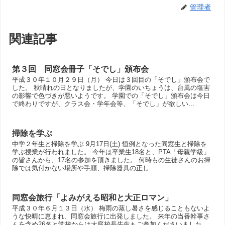
管理者
関連記事
第３回 同窓会冊子「そでし」頒布会
平成３０年１０月２９日（月） 今日は３回目の「そでし」頒布会で
した。 秋晴れの日となりましたが、学園のいちょうは、台風の塩害
の影響で色づきが悪いようです。 学園での「そでし」頒布会は今日
で終わりですが、クラス会・学年会等、「そでし」が欲しい...
掃除を学ぶ
中学２年生と掃除を学ぶ 9月17日(土) 恒例となった同窓生と掃除を
学ぶ授業が行われました。 今年は卒業生18名と、PTA「母親学級」
の皆さんから、17名の参加を頂きました。 何時もの生徒さんのお掃
除では気付かない場所や手順、掃除器具の正し...
同窓会旅行「よみがえる昭和と大正ロマン」
平成３０年６月１３日（水） 梅雨の蒸し暑さを感じることもないよ
うな快晴に恵まれ、同窓会旅行に出発しました。 来年の当番幹事さ
んを含め26名と学校からは大庭校長先生もご参加くださいました。