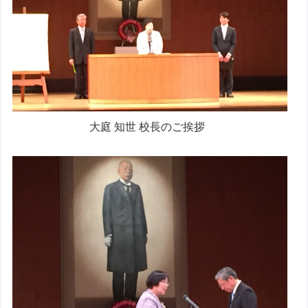
大庭 知世 校長のご挨拶