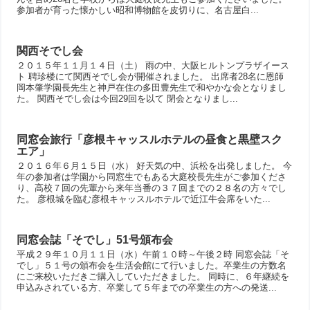
参加者が育った懐かしい昭和博物館を皮切りに、名古屋白...
関西そでし会
２０１５年１１月１４日（土） 雨の中、大阪ヒルトンプラザイース
ト 聘珍楼にて関西そでし会が開催されました。 出席者28名に恩師
岡本肇学園長先生と神戸在住の多田豊先生で和やかな会となりまし
た。 関西そでし会は今回29回を以て 閉会となりまし...
同窓会旅行「彦根キャッスルホテルの昼食と黒壁スク
エア」
２０１６年６月１５日（水） 好天気の中、浜松を出発しました。 今
年の参加者は学園から同窓生でもある大庭校長先生がご参加くださ
り、高校７回の先輩から来年当番の３７回までの２８名の方々でし
た。 彦根城を臨む彦根キャッスルホテルで近江牛会席をいた...
同窓会誌「そでし」51号頒布会
平成２９年１０月１１日（水）午前１０時～午後２時 同窓会誌「そ
でし」５１号の頒布会を生活会館にて行いました。卒業生の方数名
にご来校いただきご購入していただきました。 同時に、６年継続を
申込みされている方、卒業して５年までの卒業生の方への発送...