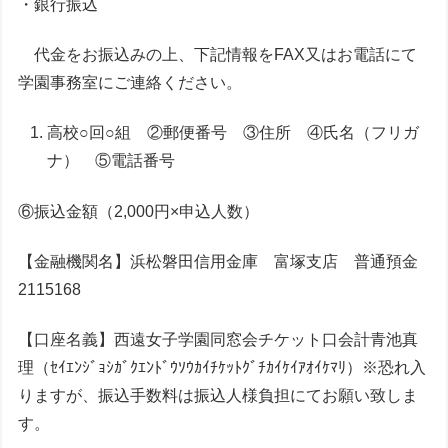
・銀行振込
代金をお振込みの上、下記情報をFAX又はお電話にて
学園事務室にご連絡ください。
高校○回○組 ②郵便番号 ③住所 ④氏名（フリガ
ナ） ⑤電話番号
⑥振込金額（2,000円×申込人数）
【金融機関名】浜松磐田信用金庫 富塚支店 普通預金
2115168
【口座名義】西遠女子学園同窓会チケット口会計青池真
理（ｾｲｴﾝｼﾞｮｼｶﾞｸｴﾝﾄﾞｳｿｳｶｲﾁｹｯﾄｸﾞﾁｶｲｹｲｱｵｲｹﾏﾘ）※恐れ入
りますが、振込手数料は振込人様負担にてお願い致しま
す。