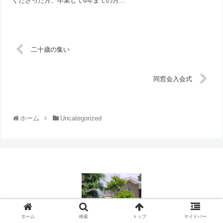
くださった方、卒業して6年までの方...
二十歳の集い
同窓会入会式
ホーム
Uncategorized
© 2014 西遠女子学園同窓会ブログ.
ホーム
検索
トップ
サイドバー