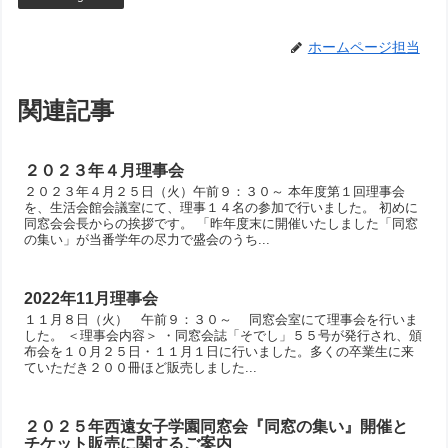
ホームページ担当
関連記事
２０２３年４月理事会
２０２３年４月２５日（火）午前９：３０～ 本年度第１回理事会
を、生活会館会議室にて、理事１４名の参加で行いました。 初めに
同窓会会長からの挨拶です。 「昨年度末に開催いたしました「同窓
の集い」が当番学年の尽力で盛会のうち...
2022年11月理事会
１１月８日（火） 午前９：３０～ 同窓会室にて理事会を行いま
した。 ＜理事会内容＞ ・同窓会誌「そでし」５５号が発行され、頒
布会を１０月２５日・１１月１日に行いました。多くの卒業生に来
ていただき２００冊ほど販売しました...
２０２５年西遠女子学園同窓会『同窓の集い』開催と
チケット販売に関するご案内