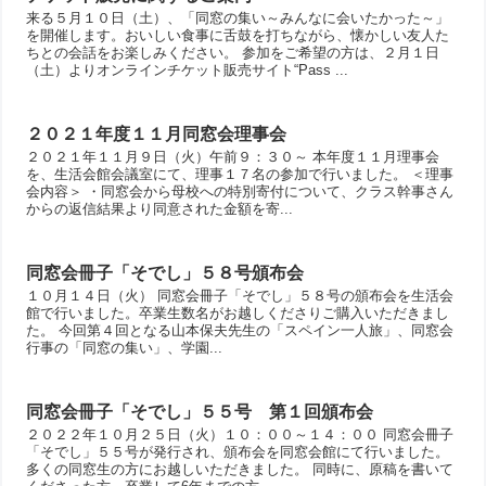
来る５月１０日（土）、「同窓の集い～みんなに会いたかった～」
を開催します。おいしい食事に舌鼓を打ちながら、懐かしい友人た
ちとの会話をお楽しみください。 参加をご希望の方は、２月１日
（土）よりオンラインチケット販売サイト“Pass ...
２０２１年度１１月同窓会理事会
２０２１年１１月９日（火）午前９：３０～ 本年度１１月理事会
を、生活会館会議室にて、理事１７名の参加で行いました。 ＜理事
会内容＞ ・同窓会から母校への特別寄付について、クラス幹事さん
からの返信結果より同意された金額を寄...
同窓会冊子「そでし」５８号頒布会
１０月１４日（火） 同窓会冊子「そでし」５８号の頒布会を生活会
館で行いました。卒業生数名がお越しくださりご購入いただきまし
た。 今回第４回となる山本保夫先生の「スペイン一人旅」、同窓会
行事の「同窓の集い」、学園...
同窓会冊子「そでし」５５号 第１回頒布会
２０２２年１０月２５日（火）１０：００～１４：００ 同窓会冊子
「そでし」５５号が発行され、頒布会を同窓会館にて行いました。
多くの同窓生の方にお越しいただきました。 同時に、原稿を書いて