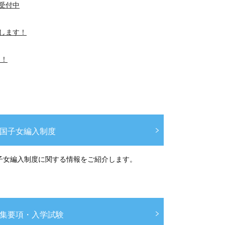
！受付中
催します！
中！
国子女編入制度
子女編入制度に関する情報をご紹介します。
集要項・入学試験