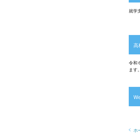
就学
高
令和
ます
W
ホ