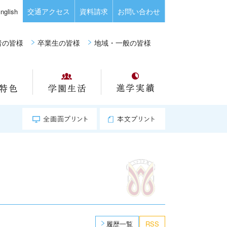
交通アクセス
資料請求
お問い合わせ
nglish
者の皆様
卒業生の皆様
地域・一般の皆様
教育の特色
学園生活
進学実績
全画面プリント
本文プリント
履歴一覧
RSS