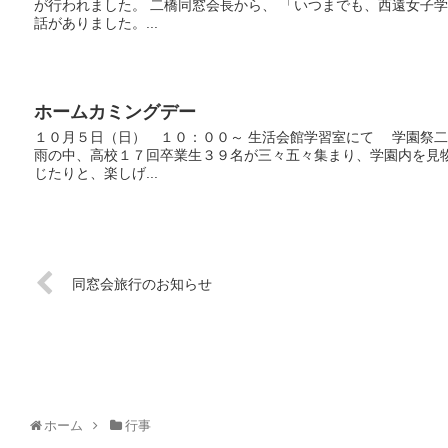
が行われました。 二橋同窓会長から、 「いつまでも、西遠女子
話がありました。...
ホームカミングデー
１０月５日（日） １０：００～ 生活会館学習室にて 学園祭
雨の中、高校１７回卒業生３９名が三々五々集まり、学園内を見
じたりと、楽しげ...
同窓会旅行のお知らせ
ホーム
行事