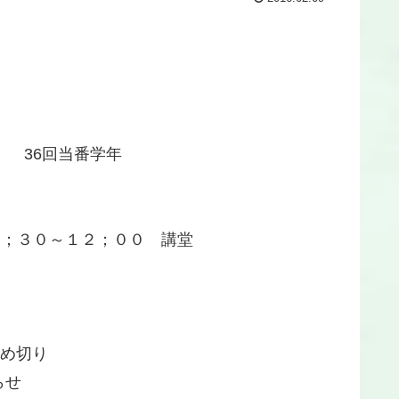
 36回当番学年
１；３０～１２；００ 講堂
切り
せ