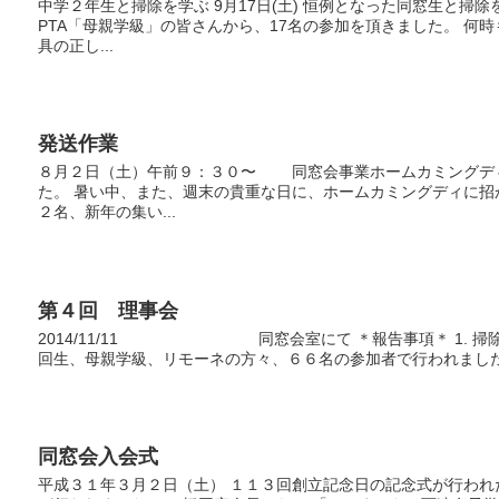
中学２年生と掃除を学ぶ 9月17日(土) 恒例となった同窓生と掃
PTA「母親学級」の皆さんから、17名の参加を頂きました。 何
具の正し...
発送作業
８月２日（土）午前９：３０〜 同窓会事業ホームカミングデ
た。 暑い中、また、週末の貴重な日に、ホームカミングディに
２名、新年の集い...
第４回 理事会
2014/11/11 同窓会室にて ＊報告事項＊ 1. 掃
回生、母親学級、リモーネの方々、６６名の参加者で行われました。 
同窓会入会式
平成３１年３月２日（土） １１３回創立記念日の記念式が行わ