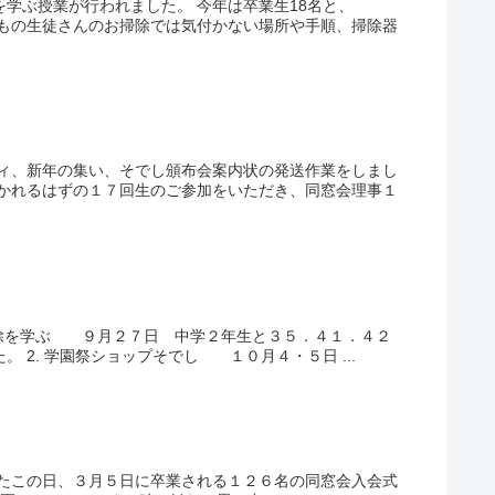
除を学ぶ授業が行われました。 今年は卒業生18名と、
時もの生徒さんのお掃除では気付かない場所や手順、掃除器
ィ、新年の集い、そでし頒布会案内状の発送作業をしまし
招かれるはずの１７回生のご参加をいただき、同窓会理事１
除を学ぶ ９月２７日 中学２年生と３５．４１．４２
2. 学園祭ショップそでし １０月４・５日 ...
れたこの日、３月５日に卒業される１２６名の同窓会入会式