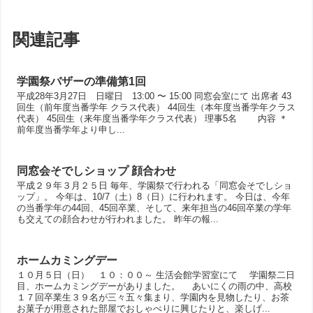
関連記事
学園祭バザーの準備第1回
平成28年3月27日 日曜日 13:00 〜 15:00 同窓会室にて 出席者 43
回生（前年度当番学年 クラス代表） 44回生（本年度当番学年クラス
代表） 45回生（来年度当番学年クラス代表） 理事5名 内容 ＊
前年度当番学年より申し...
同窓会そでしショップ 顔合わせ
平成２９年３月２５日 毎年、学園祭で行われる「同窓会そでしショ
ップ」。 今年は、10/7（土）8（日）に行われます。 今日は、今年
の当番学年の44回、45回卒業、そして、来年担当の46回卒業の学年
も交えての顔合わせが行われました。 昨年の報...
ホームカミングデー
１０月５日（日） １０：００～ 生活会館学習室にて 学園祭二日
目、ホームカミングデーがありました。 あいにくの雨の中、高校
１７回卒業生３９名が三々五々集まり、学園内を見物したり、お茶
お菓子が用意された部屋でおしゃべりに興じたりと、楽しげ...