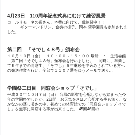
4月23日 110周年記念式典にむけて練習風景
コールリモーネの皆さん、本番に向けて、猛練習中！！
ギターマンドリン、合奏の様子。岡本 肇学園長も参加されま
した。
第二回 「そでし４８号」頒布会
１０月１０日（金） １０：００～１５：００ 場所 ： 生活会館
第二回「そでし４８号」頒布会を行いました。 同時に、卒業し
て５年までの同窓生、「そでし」５年継続を申込みされている方へ
の発送作業も行い、全部で１１０７通をゆうメールで送り...
学園祭二日目 同窓会ショップ「そでし」
平成３０年１０月７日（日） 台風の影響を心配しながら始まった今
年の学園祭でしたが、2日間、お天気をさほど心配する事も無く、な
かなかの蒸し暑さの中、初めての体育館での「同窓会ショップ そで
し」を無事に開店する事が出来ました。 45回46回の...