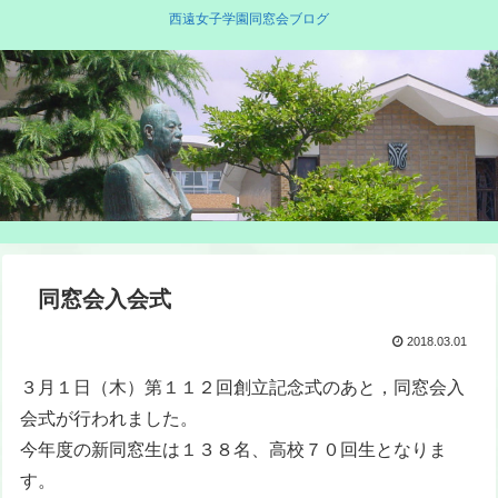
西遠女子学園同窓会ブログ
同窓会入会式
2018.03.01
３月１日（木）第１１２回創立記念式のあと，同窓会入
会式が行われました。
今年度の新同窓生は１３８名、高校７０回生となりま
す。