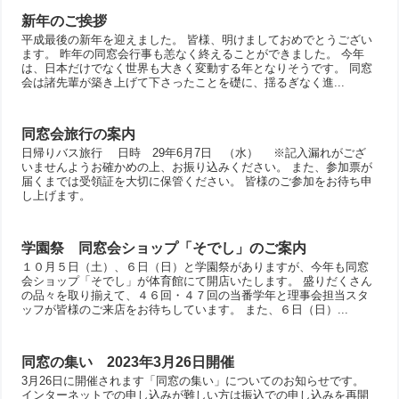
新年のご挨拶
平成最後の新年を迎えました。 皆様、明けましておめでとうござい
ます。 昨年の同窓会行事も恙なく終えることができました。 今年
は、日本だけでなく世界も大きく変動する年となりそうです。 同窓
会は諸先輩が築き上げて下さったことを礎に、揺るぎなく進...
同窓会旅行の案内
日帰りバス旅行 日時 29年6月7日 （水） ※記入漏れがござ
いませんようお確かめの上、お振り込みください。 また、参加票が
届くまでは受領証を大切に保管ください。 皆様のご参加をお待ち申
し上げます。
学園祭 同窓会ショップ「そでし」のご案内
１０月５日（土）、６日（日）と学園祭がありますが、今年も同窓
会ショップ「そでし」が体育館にて開店いたします。 盛りだくさん
の品々を取り揃えて、４６回・４７回の当番学年と理事会担当スタ
ッフが皆様のご来店をお待ちしています。 また、６日（日）...
同窓の集い 2023年3月26日開催
3月26日に開催されます「同窓の集い」についてのお知らせです。
インターネットでの申し込みが難しい方は振込での申し込みを再開