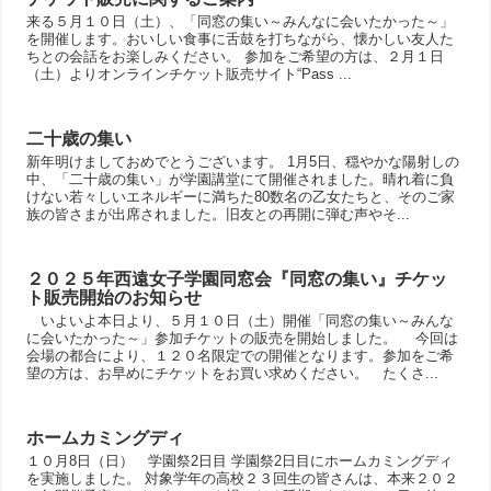
来る５月１０日（土）、「同窓の集い～みんなに会いたかった～」
を開催します。おいしい食事に舌鼓を打ちながら、懐かしい友人た
ちとの会話をお楽しみください。 参加をご希望の方は、２月１日
（土）よりオンラインチケット販売サイト“Pass ...
二十歳の集い
新年明けましておめでとうございます。 1月5日、穏やかな陽射しの
中、「二十歳の集い」が学園講堂にて開催されました。晴れ着に負
けない若々しいエネルギーに満ちた80数名の乙女たちと、そのご家
族の皆さまが出席されました。旧友との再開に弾む声やそ...
２０２５年西遠女子学園同窓会『同窓の集い』チケッ
ト販売開始のお知らせ
いよいよ本日より、５月１０日（土）開催「同窓の集い～みんな
に会いたかった～」参加チケットの販売を開始しました。 今回は
会場の都合により、１２０名限定での開催となります。参加をご希
望の方は、お早めにチケットをお買い求めください。 たくさ...
ホームカミングディ
１０月8日（日） 学園祭2日目 学園祭2日目にホームカミングディ
を実施しました。 対象学年の高校２３回生の皆さんは、本来２０２