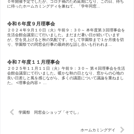
０年開催予定でしたが、コロナ禍のため延期になり、この日、待ち
に待ったホームカミングディを兼ねて、「学年同窓...
令和６年度９月理事会
２０２４年９月１０日（火）午前９：３０～ 本年度第３回理事会を
生活会館会議室にて行いました。まだまだ暑い日が続いています
が、空を見上げると秋の気配です。そして学園祭まで１か月後を切
り、学園祭での同窓会行事の最終的な話し合いも行われま...
令和７年度１１月理事会
２０２５年１１月１１日（火）午前９：３０～ 第４回理事会を生活
会館会議室にて行いました。暖かな秋の日となり、窓からの心地の
良い日差しと風を感じながら、多くの議題について議論を重ねまし
た。 <理事会内容＞ ...
学園祭 同窓会ショップ「そでし」
ホームカミングデイ