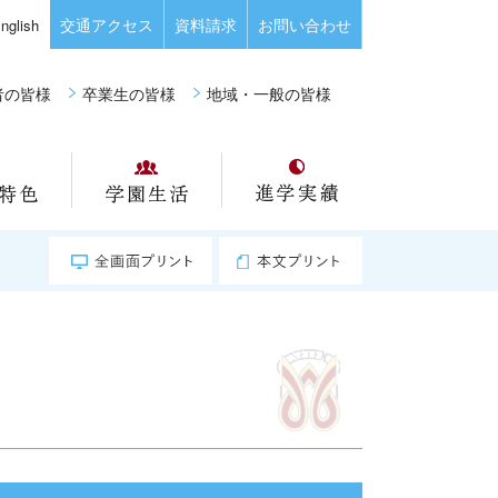
交通アクセス
資料請求
お問い合わせ
nglish
者の皆様
卒業生の皆様
地域・一般の皆様
教育の特色
学園生活
進学実績
全画面プリント
本文プリント