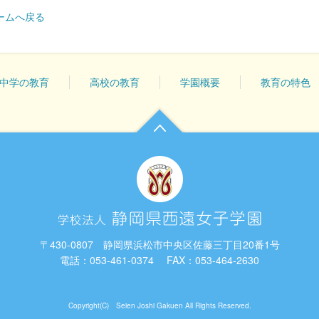
ームへ戻る
中学の教育
高校の教育
学園概要
教育の特色
〒430-0807 静岡県浜松市中央区佐藤三丁目20番1号
電話：
053-461-0374
FAX：053-464-2630
Copyright(C) Seien Joshi Gakuen All Rights Reserved.