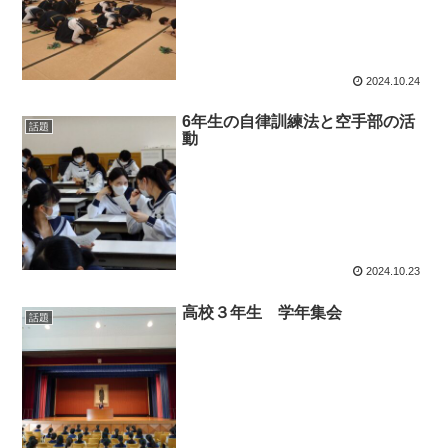
2024.10.24
6年生の自律訓練法と空手部の活
話題
動
2024.10.23
高校３年生 学年集会
話題