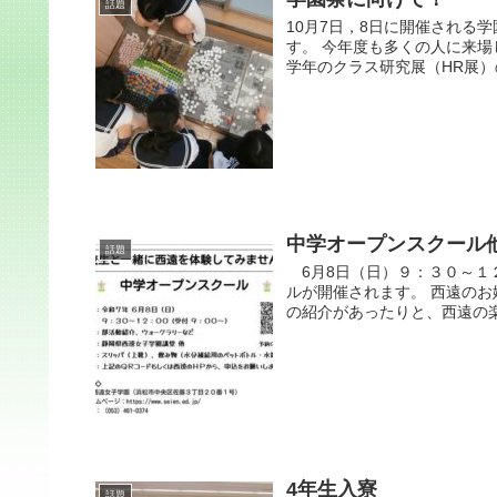
話題
10月7日，8日に開催される
す。 今年度も多くの人に来
学年のクラス研究展（HR展）の
中学オープンスクール
話題
6月8日（日）９：３０～１
ルが開催されます。 西遠の
の紹介があったりと、西遠の楽
4年生入寮
話題