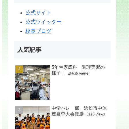
公式サイト
公式ツイッター
校長ブログ
人気記事
5年生家庭科 調理実習の
様子！
20639 views
中学バレー部 浜松市中体
連夏季大会優勝
3115 views