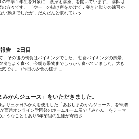
りの中学１年生を対象に「護身術講座」を開いています。 講師は
官の方々です。 「やー」の掛け声をかけて，突きと蹴りの練習か
ない動きでしたが，だんだんと慣れていっ...
報告 2日目
して、その後の朝食はバイキングでした。 朝食バイキングの風景。
の夕食もよく食べ、今朝も果物までしっかり食べていました。大き
です。 ↓昨日の夕食の様子 ...
まみかんジュース」をいただきました。
様より三ヶ日みかんを使用した「あおしまみかんジュース」を寄贈
組が西遠オンライン学園祭のホームルーム展で「みかん」をテーマ
ようなこともあり3年菊組の生徒が寄贈さ...