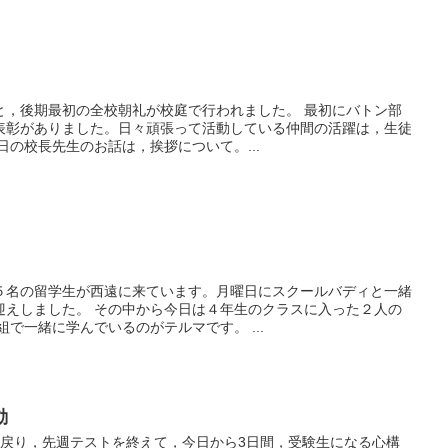
，後期最初の全校朝礼が校庭で行われました。 最初にバトン部
表彰がありました。日々頑張って活動している仲間の活躍は，生徒
の校長先生のお話は，挨拶について。...
５名の留学生が西遠に来ています。月曜日にスクールバディと一緒
迎えしました。 その中から今日は４年生のクラスに入った２人の
で一緒に学んでいるのがテルマです。 ...
動
ら戻り，先週テストを終えて，今日から3日間，受験生になる心構