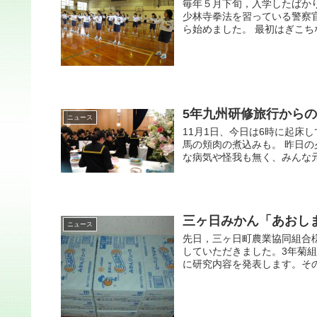
毎年５月下旬，入学したばか
少林寺拳法を習っている警察
ら始めました。 最初はぎこち
5年九州研修旅行からの
ニュース
11月1日、今日は6時に起床
馬の頬肉の煮込みも。 昨日
な病気や怪我も無く、みんな元気
三ヶ日みかん「あおし
ニュース
先日，三ヶ日町農業協同組合
していただきました。3年菊
に研究内容を発表します。その