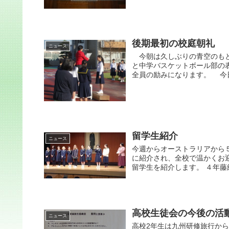
後期最初の校庭朝礼
ニュース
今朝は久しぶりの青空のもと
と中学バスケットボール部の
全員の励みになります。 今日
留学生紹介
ニュース
今週からオーストラリアから
に紹介され、全校で温かくお
留学生を紹介します。 ４年藤組
高校生徒会の今後の活
ニュース
高校2年生は九州研修旅行か