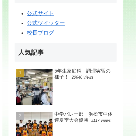
公式サイト
公式ツイッター
校長ブログ
人気記事
5年生家庭科 調理実習の
様子！
20646 views
中学バレー部 浜松市中体
連夏季大会優勝
3117 views