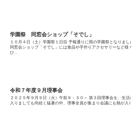
学園祭 同窓会ショップ「そでし」
１０月４日（土）学園祭１日目 予報通りに雨の学園祭となりま
同窓会ショップ「そでし」には食品や手作りアクセサリーなど様
ひ...
令和７年度９月理事会
２０２５年９月９日（火）午前９：３０～ 第３回理事会を、生活
入りましても尚続く猛暑の中、理事全員が集まり会議にも熱が入ります