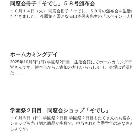
同窓会冊子「そでし」５８号頒布会
１０月１４日（火） 同窓会冊子「そでし」５８号の頒布会を生
ただきました。 今回第４回となる山本保夫先生の「スペイン一人旅
ホームカミングデイ
2025年10月5日(日) 学園祭2日目、生活会館にてホームカミ
皆さんです。熊本市からご参加の方もいらっしゃり、会場は近況
た。...
学園祭２日目 同窓会ショップ「そでし」
１０月５日（日）学園祭２日目 学園祭２日目もたくさんのお客
ショップも売り切れ商品が多数で、担当された当番学年のみなさ
しょうか。...