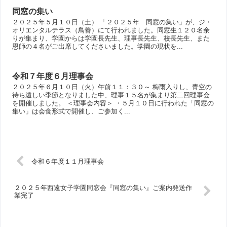
同窓の集い
２０２５年５月１０日（土） 「２０２５年 同窓の集い」が、ジ・
オリエンタルテラス（鳥善）にて行われました。同窓生１２０名余
りが集まり、学園からは学園長先生、理事長先生、校長先生、また
恩師の４名がご出席してくださいました。学園の現状を...
令和７年度６月理事会
２０２５年６月１０日（火）午前１１：３０～ 梅雨入りし、青空の
待ち遠しい季節となりました中、理事１５名が集まり第二回理事会
を開催しました。 ＜理事会内容＞ ・５月１０日に行われた「同窓の
集い」は会食形式で開催し、ご参加く...
令和６年度１１月理事会
２０２５年西遠女子学園同窓会『同窓の集い』ご案内発送作
業完了