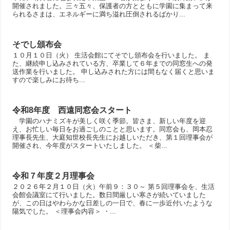
開催されました。三々五々、保護者の方とともに学園に集まって来
られるさまは、エネルギーに満ち溢れ圧倒されるばかり...
そでし頒布会
１０月１０日（火） 生活会館にてそでし頒布会を行いました。 ま
た、継続申し込みされている方、卒業して６年までの同窓生への発
送作業を行いました。 申し込みされた方には間もなく届くと思いま
すので楽しみにお待ち...
令和8年度 西遠同窓会スタート
学園のハナミズキが美しく咲く季節。皆さま、新しい年度を迎
え、お忙しい毎日をお過ごしのことと思います。同窓会も、岡本忍
理事長先生、大庭知世校長先生にお越しいただき、第１回理事会が
開催され、今年度がスタートいたしました。 ＜柴...
令和７年度２月理事会
２０２６年２月１０日（火）午前９：３０～ 第５回理事会を、生活
会館会議室にて行いました。数日間厳しい寒さが続いていました
が、この日はやわらかな日差しの一日で、春に一歩近付いたような
陽気でした。 ＜理事会内容＞ ・...