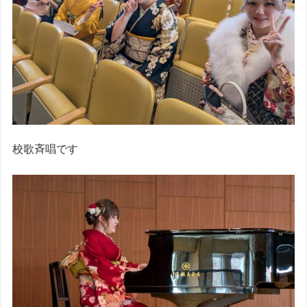
校歌斉唱です