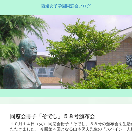
西遠女子学園同窓会ブログ
同窓会冊子「そでし」５８号頒布会
１０月１４日（火） 同窓会冊子「そでし」５８号の頒布会を生
ただきました。 今回第４回となる山本保夫先生の「スペイン一人旅