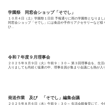
学園祭 同窓会ショップ「そでし」
１０月４日（土）学園祭１日目 予報通りに雨の学園祭となりま
同窓会ショップ「そでし」には食品や手作りアクセサリーなど様
ひ...
令和７年度９月理事会
２０２５年９月９日（火）午前９：３０～ 第３回理事会を、生活
入りましても尚続く猛暑の中、理事全員が集まり会議にも熱が入ります
発送作業 及び 「そでし」編集会議
２０２５年８月６日（水）午前９：３０～ 生活会館食堂にて、今