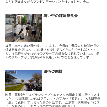
などを踏まえながらプレゼンテーションを行いました。今...
暑い中の姉妹昼食会
ニュース
毎日，本当に暑い日が続いています。 今日は，普段より時間が長い
姉妹昼食会でした。 この暑さを少しでもどうにかできれば・・・，
という気持ちがそれぞれのグループの昼食会に表れていました。 多
くのグループが，水鉄砲や水風船，バケツなどを使って，水...
SPAC観劇
ニュース
昨日，高校1年生はグランシップへＳＰＡＣの演劇を観に行ってきま
した。 今回観劇したのはフランツ・カフカ作『変身』。 ある日突然
「虫」に変身してしまった男のお話です。 上演前，興味深そうにロ
ビーを眺めたり，スタッフの方の説明をお聞きした...