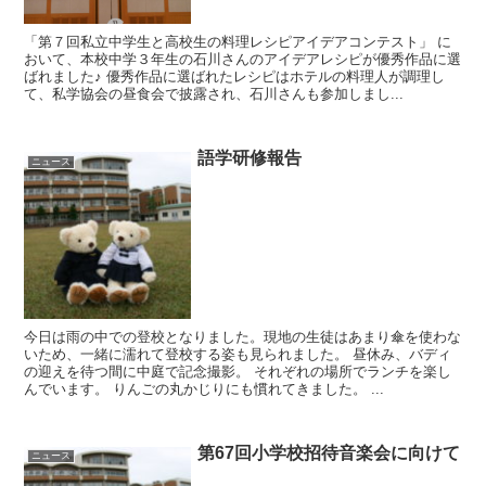
「第７回私立中学生と高校生の料理レシピアイデアコンテスト」 に
おいて、本校中学３年生の石川さんのアイデアレシピが優秀作品に選
ばれました♪ 優秀作品に選ばれたレシピはホテルの料理人が調理し
て、私学協会の昼食会で披露され、石川さんも参加しまし...
語学研修報告
ニュース
今日は雨の中での登校となりました。現地の生徒はあまり傘を使わな
いため、一緒に濡れて登校する姿も見られました。 昼休み、バディ
の迎えを待つ間に中庭で記念撮影。 それぞれの場所でランチを楽し
んでいます。 りんごの丸かじりにも慣れてきました。 ...
第67回小学校招待音楽会に向けて
ニュース