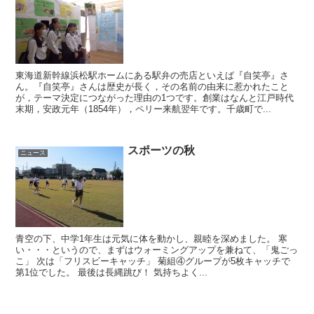
東海道新幹線浜松駅ホームにある駅弁の売店といえば『自笑亭』さ
ん。『自笑亭』さんは歴史が長く，その名前の由来に惹かれたこと
が，テーマ決定につながった理由の1つです。創業はなんと江戸時代
末期，安政元年（1854年），ペリー来航翌年です。千歳町で...
スポーツの秋
ニュース
青空の下、中学1年生は元気に体を動かし、親睦を深めました。 寒
い・・・というので、まずはウォーミングアップを兼ねて、「鬼ごっ
こ」 次は「フリスビーキャッチ」 菊組④グループが5枚キャッチで
第1位でした。 最後は長縄跳び！ 気持ちよく...