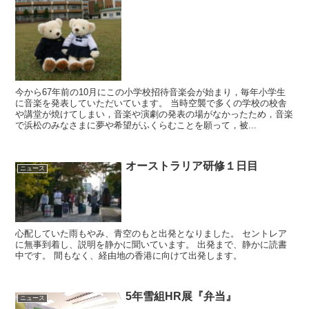
今から67年前の10月にこの小学校招待音楽会が始まり，毎年小学生
に音楽を発表していただいています。 当時空襲で多くの学校の校舎
や講堂が焼けてしまい，音楽や演劇の発表の場がなかったため，音楽
で浜松のみなさまに夢や希望がふくらむことを願って，被...
オーストラリア研修１日目
ニュース
心配していた雨もやみ、青空のもと出発となりました。 セントレア
に無事到着し、説明を静かに聞いています。 出発まで、静かに読書
中です。 間もなく、経由地の香港に向けて出発します。
5年雪組HR展『弁当』
ニュース