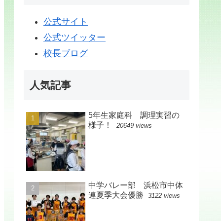
公式サイト
公式ツイッター
校長ブログ
人気記事
5年生家庭科 調理実習の
様子！
20649 views
中学バレー部 浜松市中体
連夏季大会優勝
3122 views