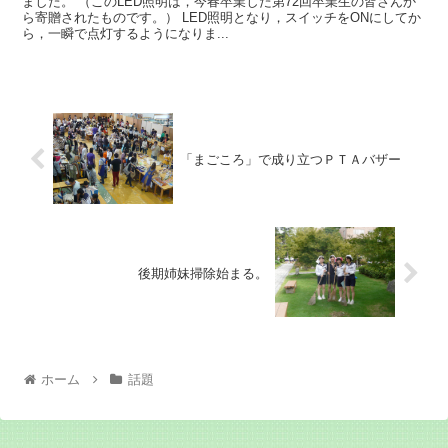
ました。 （このLED照明は，今春卒業した第72回卒業生の皆さんか
ら寄贈されたものです。） LED照明となり，スイッチをONにしてか
ら，一瞬で点灯するようになりま...
「まごころ」で成り立つＰＴＡバザー
後期姉妹掃除始まる。
ホーム
話題