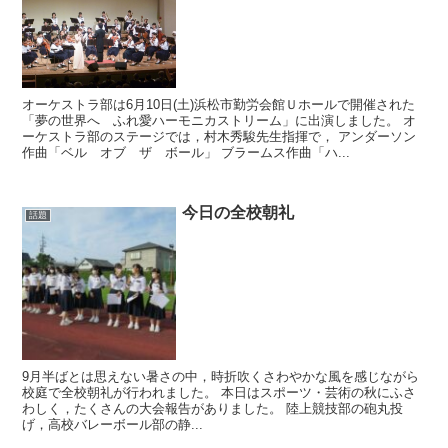
オーケストラ部は6月10日(土)浜松市勤労会館Ｕホールで開催された
「夢の世界へ ふれ愛ハーモニカストリーム」に出演しました。 オ
ーケストラ部のステージでは，村木秀駿先生指揮で， アンダーソン
作曲「ベル オブ ザ ボール」 ブラームス作曲「ハ...
今日の全校朝礼
話題
9月半ばとは思えない暑さの中，時折吹くさわやかな風を感じながら
校庭で全校朝礼が行われました。 本日はスポーツ・芸術の秋にふさ
わしく，たくさんの大会報告がありました。 陸上競技部の砲丸投
げ，高校バレーボール部の静...