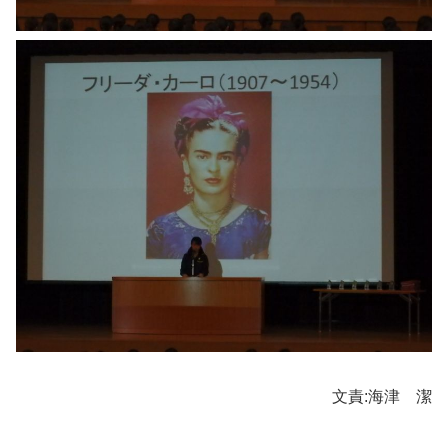
文責:海津 潔