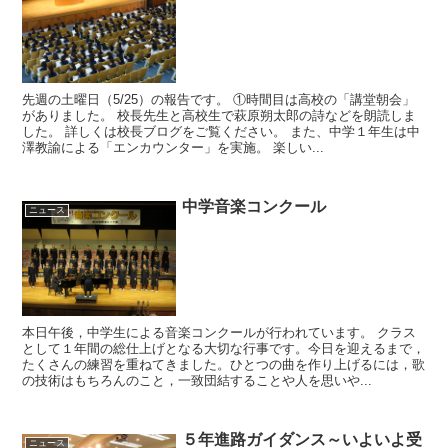
先週の土曜日（5/25）の報告です。 ①時間目は高校の「講堂朝会」
がありました。 校長先生と高校生で萩原朔太郎の詩などを朗読しま
した。 詳しくは校長ブログをご覧ください。 また、中学１年生は中
澤教諭による「エンカウンター」を実施。 楽しい...
中学音楽コンクール
ニュース
本日午後，中学生による音楽コンクールが行われています。 クラス
として１年間の総仕上げとなる大切な行事です。今日を迎えるまで，
たくさんの練習を重ねてきました。ひとつの曲を作り上げるには，歌
の技術はもちろんのこと，一致団結することや人を思いや...
５年進路ガイダンス～いよいよ受
ニュース