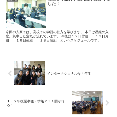
ニュース
した！
今回の入寮では、高校での学習の仕方を学びます。 本日は星組の入
寮。集中した空気が流れています。 今後は１２日雪組 １３日月
組 １６日菊組 １８日藤組 というスケジュールです。
インターナショナルな４年生
１・２年授業参観・学級ＰＴＡ開かれ
る！