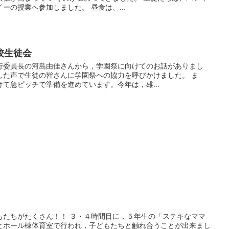
ーの授業へ参加しました。 昼食は、...
校生徒会
行委員長の河島由佳さんから，学園祭に向けてのお話がありまし
した声で生徒の皆さんに学園祭への協力を呼びかけました。 ま
て急ピッチで準備を進めています。今年は，雄...
もたちがたくさん！！ ３・４時間目に，５年生の「ステキなママ
とホール棟体育室で行われ，子どもたちと触れ合うことが出来まし