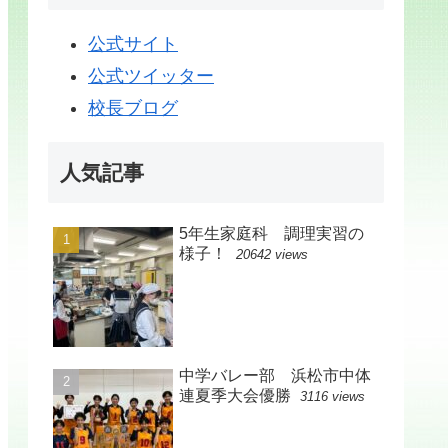
公式サイト
公式ツイッター
校長ブログ
人気記事
5年生家庭科 調理実習の
様子！
20642 views
中学バレー部 浜松市中体
連夏季大会優勝
3116 views