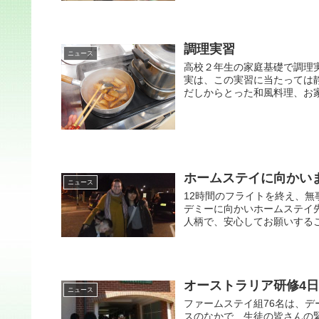
調理実習
ニュース
高校２年生の家庭基礎で調理
実は、この実習に当たっては
だしからとった和風料理、お家
ホームステイに向かい
ニュース
12時間のフライトを終え、
デミーに向かいホームステイ
人柄で、安心してお願いするこ
オーストラリア研修4日
ニュース
ファームステイ組76名は、デ
スのなかで、生徒の皆さんの