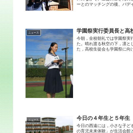
ーとのマッチングの後、バデイ
学園祭実行委員長と高
ニュース
今朝，全校朝礼では学園祭実
た。晴れ渡る秋空の下，凛と
た，高校生徒会も学園祭に向け
今日の４年生と５年生
ニュース
今日の西遠には，小さな子ど
の育児未来体験」が生活会館