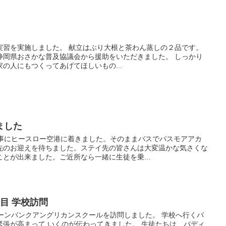
実習を実施しました。 献立はぶり大根と茶わん蒸しの２品です。
静岡県おさかな普及協議会から援助をいただきました。 しっかり
の人にもつくってあげてほしいもの...
ました
無事にヒースロー空港に着きました。そのままバスでパスモアアカ
先のお迎えを待ちました。ステイ先の皆さんは大変温かな気さくな
とが出来ました。ご近所なら一緒に生徒を乗...
目 学校訪問
ーンバンクアングリカンスクールを訪問しました。 学校へ行くバ
緊張が高まって いくのが伝わってきました。 生徒たちは、バディ