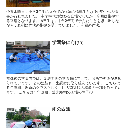
今週水曜日，中学3年生の入寮での作法の指導生となる5年生への指
導が行われました。 中学時代は教わる立場でしたが，今回は指導す
る立場となります。 5年生は，中学3年間で学んだことを思い出しな
がら，真剣に作法の指導を受けていました。今回の作法...
学園祭に向けて
話題
放課後の学園内では、２週間後の学園祭に向けて、各所で準備が進め
られています。 どの生徒も一生懸命に取り組んでいます。 こちらは
５年雪組。理系のクラスらしく、巨大望遠鏡の模型の一部を作ってい
ます。 こちらは５年藤組。遠州織物の工場の障子の...
雨の西遠
話題