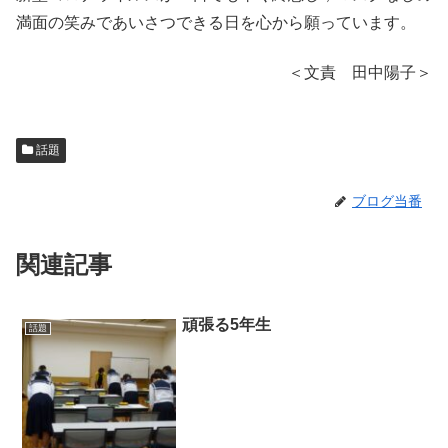
満面の笑みであいさつできる日を心から願っています。
＜文責 田中陽子＞
話題
ブログ当番
関連記事
頑張る5年生
話題