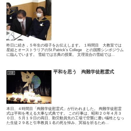
昨日に続き，５年生の様子をお伝えします。 １時間目 大教室では
星組とオーストラリアのSt.Patrick’s College との国際シンポジウム
に臨んでいます。 雪組では古典の授業。 文理混合の雪組では...
平和を思う 殉難学徒慰霊式
話題
本日、４時間目「殉難学徒慰霊式」が行われました。 殉難学徒慰霊
式は平和を考える大事な式典です。 この行事は、昭和２０年４月３
０日、５月１９日の両日、勤労動員先の工場で空襲に遭い犠牲となっ
た生徒２９名と引率教員１名の死を悼み、冥福を祈るため...