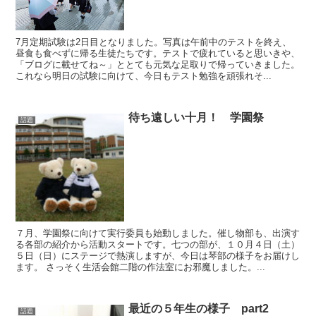
7月定期試験は2日目となりました。写真は午前中のテストを終え、
昼食も食べずに帰る生徒たちです。テストで疲れていると思いきや、
「ブログに載せてね～」ととても元気な足取りで帰っていきました。
これなら明日の試験に向けて、今日もテスト勉強を頑張れそ...
待ち遠しい十月！ 学園祭
話題
７月、学園祭に向けて実行委員も始動しました。催し物部も、出演す
る各部の紹介から活動スタートです。七つの部が、１０月４日（土）
５日（日）にステージで熱演しますが、今日は琴部の様子をお届けし
ます。 さっそく生活会館二階の作法室にお邪魔しました。...
最近の５年生の様子 part2
話題