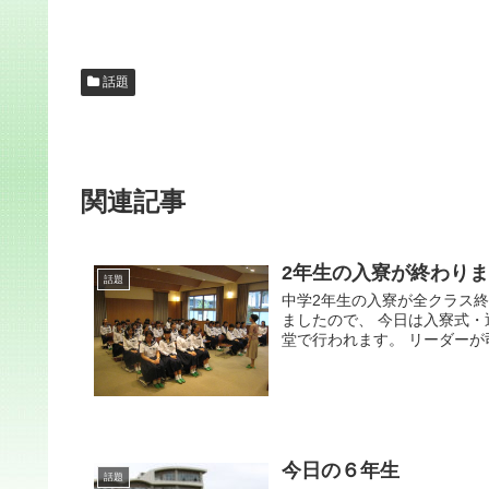
話題
関連記事
2年生の入寮が終わり
話題
中学2年生の入寮が全クラス
ましたので、 今日は入寮式
堂で行われます。 リーダーが司
今日の６年生
話題