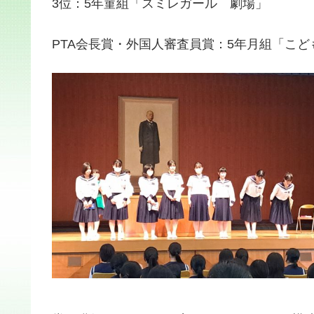
3位：5年菫組「スミレガール 劇場」
PTA会長賞・外国人審査員賞：5年月組「こ