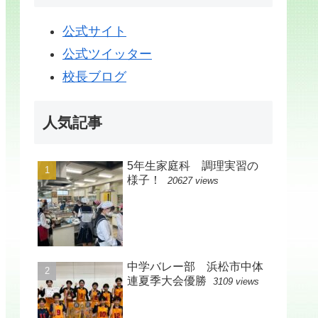
公式サイト
公式ツイッター
校長ブログ
人気記事
5年生家庭科 調理実習の
様子！
20627 views
中学バレー部 浜松市中体
連夏季大会優勝
3109 views