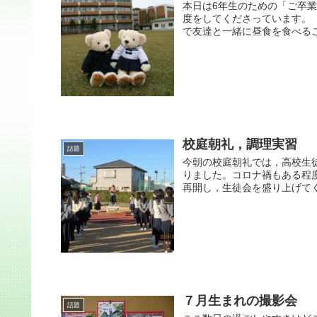
本日は6年生のための「ご卒
度をしてくださっています。
で友達と一緒に昼食を食べるこ
校庭朝礼，調理実習
話題
今朝の校庭朝礼では，高校生
りました。コロナ禍もある程
再開し，生徒会を盛り上げてくれ
７月生まれの撮影会
話題