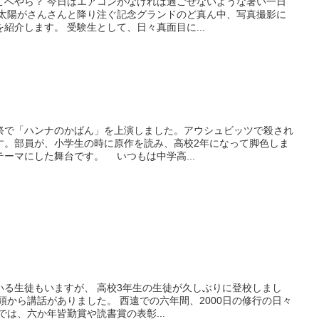
こへやら？ 今日はエアコンがなければ過ごせないような暑い一日
は太陽がさんさんと降り注ぐ記念グランドのど真ん中、写真撮影に
紹介します。 受験生として、日々真面目に...
で「ハンナのかばん」を上演しました。アウシュビッツで殺され
す。部員が、小学生の時に原作を読み、高校2年になって脚色しま
ーマにした舞台です。 いつもは中学高...
いる生徒もいますが、 高校3年生の生徒が久しぶりに登校しまし
頭から講話がありました。 西遠での六年間、2000日の修行の日々
では、六か年皆勤賞や読書賞の表彰...