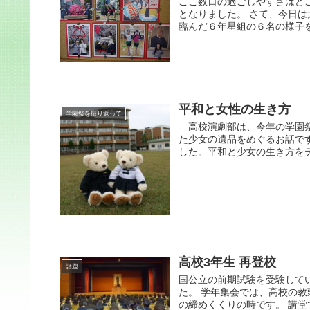
ここ数日の過ごしやすさはど
となりました。 さて、今日
臨んだ６年星組の６名の様子を
平和と女性の生き方
学園祭を振り返って
高校演劇部は、今年の学園祭
た少女の遺品をめぐるお話で
した。平和と少女の生き方をテ
高校3年生 再登校
話題
国公立の前期試験を受験して
た。 学年集会では、高校の教
の締めくくりの時です。 講堂