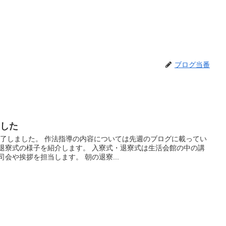
ブログ当番
ました
終了しました。 作法指導の内容については先週のブログに載ってい
・退寮式の様子を紹介します。 入寮式・退寮式は生活会館の中の講
会や挨拶を担当します。 朝の退寮...