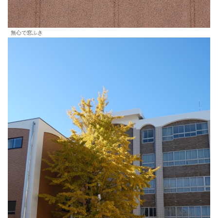
無心で窓ふき