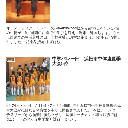
オーストラリア シドニーのRavensWood校から留学に来ている2名
の生徒が、約2週間の西遠での学びを終え、週末に帰国します。今日
は西遠での生活最後の日、全校生徒が講堂に集まり、お別れ会が開か
れました。 記念品授与 まずは校...
中学バレー部 浜松市中体連夏季
話題
大会5位
6月24日・25日・7月1日・2日の4日間に渡り浜松市中学校夏季総合体
育大会が雄踏総合体育館を中心に開催されました。 本校チームは、
予選リーグから順調に勝ち上がり、決勝トーナメント準々決勝では、
第1シードの光が丘中学校と対戦しました...