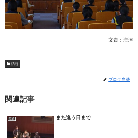
文責：海津
話題
ブログ当番
関連記事
また逢う日まで
話題