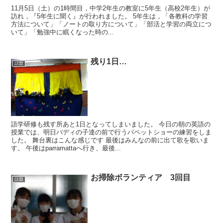
11月5日（土）の1時間目，中学2年生の教室に5年生（高校2年生）が
訪れ，『5年生に聞く』が行われました。 5年生は，「各教科の学習
方法について」「ノートの取り方について」「部活と学習の両立につ
いて」「勉強中に眠くなった時の...
残り1日…
話題
語学研修も残す所あと1日となってしまいました。 今日の朝の英語の
授業では、明日バディの子達の前で行うパペットショーの練習をしま
した。 舞台裏はこんな感じです 最後はみんなの前に出て歌を歌いま
す。 午後はparramattaへ行き、最後...
お掃除ボランティア 3回目
話題