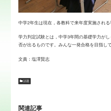
中学2年生は現在，各教科で来年度実施される
学力判定試験とは，中学3年間の基礎学力が
否が出るものです。みんな一発合格を目指し
文責：塩澤賢志
話題
関連記事