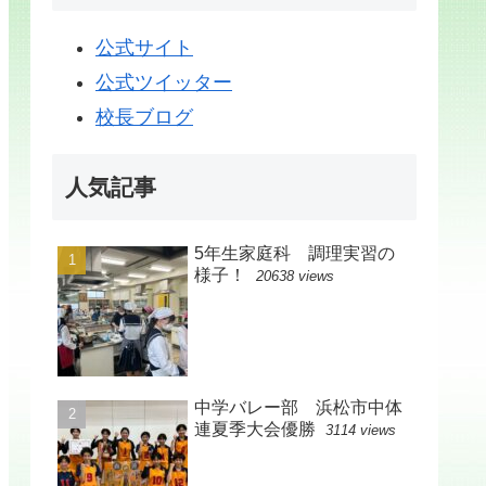
公式サイト
公式ツイッター
校長ブログ
人気記事
5年生家庭科 調理実習の
様子！
20638 views
中学バレー部 浜松市中体
連夏季大会優勝
3114 views