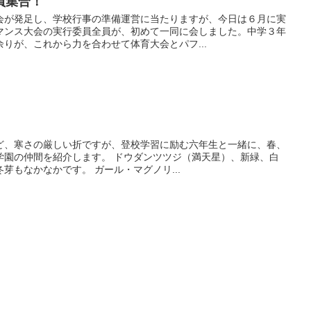
員集合！
会が発足し、学校行事の準備運営に当たりますが、今日は６月に実
マンス大会の実行委員全員が、初めて一同に会しました。中学３年
りが、これから力を合わせて体育大会とパフ...
ど、寒さの厳しい折ですが、登校学習に励む六年生と一緒に、春、
学園の仲間を紹介します。 ドウダンツツジ（満天星）、新緑、白
芽もなかなかです。 ガール・マグノリ...