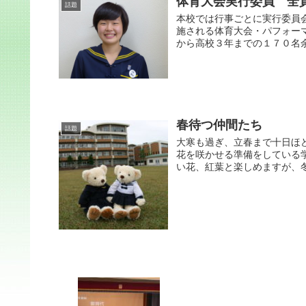
体育大会実行委員 全
話題
本校では行事ごとに実行委員
施される体育大会・パフォー
から高校３年までの１７０名余
春待つ仲間たち
話題
大寒も過ぎ、立春まで十日ほ
花を咲かせる準備をしている
い花、紅葉と楽しめますが、冬