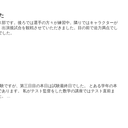
た
ス部です。後ろでは選手の方々が練習中。隣りではキャラクターが
。出演後試合を観戦させていただきました。目の前で迫力満点でし
でした。
試験ですが、第三日目の本日は試験最終日でした。 とある学年の本
であります。 私がテスト監督をした数学の講座ではテスト直前ま
 ...