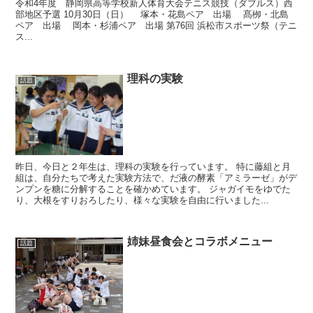
令和4年度 静岡県高等学校新人体育大会テニス競技（ダブルス）西
部地区予選 10月30日（日） 塚本・花島ペア 出場 髙栁・北島
ペア 出場 岡本・杉浦ペア 出場 第76回 浜松市スポーツ祭（テニ
ス...
理科の実験
話題
昨日、今日と２年生は、理科の実験を行っています。 特に藤組と月
組は、自分たちで考えた実験方法で、だ液の酵素「アミラーゼ」がデ
ンプンを糖に分解することを確かめています。 ジャガイモをゆでた
り、大根をすりおろしたり、様々な実験を自由に行いました...
姉妹昼食会とコラボメニュー
話題