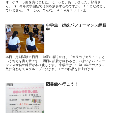
オーケストラ部を訪ねました。えーっと、あ、いました。部長さー
ん。 Ｑ：今年の学園祭では何を演奏するのですか。 Ａ：まだ決まっ
ていません。 Ｑ：えっ。そんな。 Ａ：９月１３日（土...
中学生 姉妹パフォーマンス練習
話題
中
本日、定期試験２日目。 学園に響くのは、「カリカリカリ・・」と
いう答えを書く音です。 明日の試験が終わると、いよいよパフォー
マンス大会の練習が本格化します。 中学生は、中学３年生のクラス
数に合わせて４グループに分かれ、１つの作品を仕上げます...
図書館へ行こう！
話題