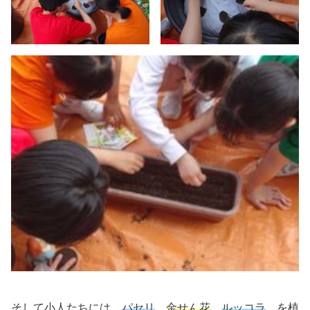
そして小人たちには
パセリ
金せん花
ルッコラ
を植