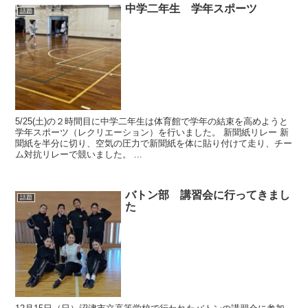
中学二年生 学年スポーツ
話題
5/25(土)の２時間目に中学二年生は体育館で学年の結束を高めようと
学年スポーツ（レクリエーション）を行いました。 新聞紙リレー 新
聞紙を半分に切り、空気の圧力で新聞紙を体に貼り付けて走り、チー
ム対抗リレーで競いました。 ...
バトン部 講習会に行ってきまし
話題
た