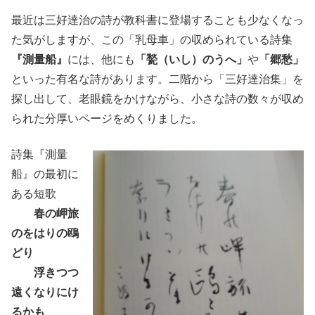
最近は三好達治の詩が教科書に登場することも少なくなっ
た気がしますが、この「乳母車」の収められている詩集
『測量船』
には、他にも
「甃（いし）のうへ」
や
「郷愁」
といった有名な詩があります。二階から「三好達治集」を
探し出して、老眼鏡をかけながら、小さな詩の数々が収め
られた分厚いページをめくりました。
詩集『測量
船』の最初に
ある短歌
春の岬旅
のをはりの鴎
どり
浮きつつ
遠くなりにけ
るかも