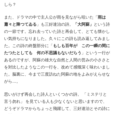
しら？
また、ドラマの中で主人公が雨を見ながら呟いた「
雨は
蕭々と降つてゐる
」も三好達治の詩。
「大阿蘇」
という詩
の一節です。忘れ去っていた詩と再会して、とても懐かし
い気持ちになりました。久々にこの詩も読み返してみまし
た。この詩の終盤部分に「
もしも百年が この一瞬の間に
たつたとしても 何の不思議もないだらう
」という一行が
あるのですが、阿蘇の雄大な自然と人間の営みの小ささと
を対比したようなこの一行を、改めて感慨深く味わいまし
た。脳裏に、今まで三度訪ねた阿蘇の地をよみがえらせな
がら…。
思いがけず再会した詩人といくつかの詩。 「ミステリと
言う勿れ」 を見ている人も少なくないと思いますので、
どうぞドラマからちょっと飛躍して、三好達治とその詩に