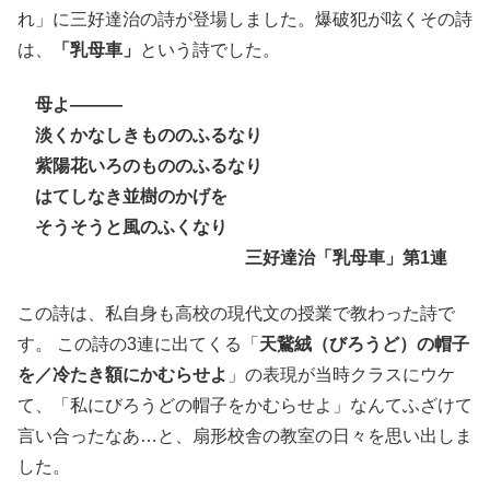
れ」に三好達治の詩が登場しました。爆破犯が呟くその詩
は、
「乳母車」
という詩でした。
母よ―――
淡くかなしきもののふるなり
紫陽花いろのもののふるなり
はてしなき並樹のかげを
そうそうと風のふくなり
三好達治「乳母車」第1連
この詩は、私自身も高校の現代文の授業で教わった詩で
す。 この詩の3連に出てくる「
天鵞絨（びろうど）の帽子
を／冷たき額にかむらせよ
」の表現が当時クラスにウケ
て、「私にびろうどの帽子をかむらせよ」なんてふざけて
言い合ったなあ…と、扇形校舎の教室の日々を思い出しま
した。