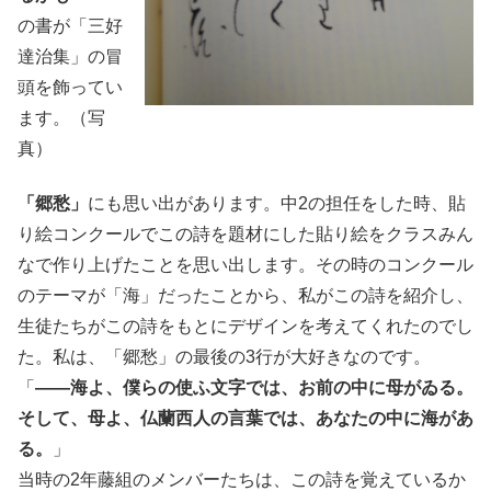
の書が「三好
達治集」の冒
頭を飾ってい
ます。（写
真）
「郷愁」
にも思い出があります。中2の担任をした時、貼
り絵コンクールでこの詩を題材にした貼り絵をクラスみん
なで作り上げたことを思い出します。その時のコンクール
のテーマが「海」だったことから、私がこの詩を紹介し、
生徒たちがこの詩をもとにデザインを考えてくれたのでし
た。私は、「郷愁」の最後の3行が大好きなのです。
「
――海よ、僕らの使ふ文字では、お前の中に母がゐる。
そして、母よ、仏蘭西人の言葉では、あなたの中に海があ
る。
」
当時の2年藤組のメンバーたちは、この詩を覚えているか