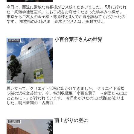
今日は、西遠に素敵なお客様がご来校くださいました。 5月に行われ
た「殉難学徒慰霊式」にお手紙をお寄せくださった橋本みつ様が、
東京からご友人の金子様・篠原様と3人で西遠を訪ねてくださったの
です。 橋本様のお姉さま 鈴木さださんは、殉難学徒...
小百合葉子さんの世界
西遠紹介
思い立って、クリエイト浜松に出かけてきました。 クリエイト浜松
５階の浜松文芸館で、今、特別収蔵展「小百合葉子 ～劇団たんぽぽ
とともに～」が行われています。 今日出かけたのには理由がありま
した。朝日新聞の「古典百...
雨上がりの空に
西遠紹介