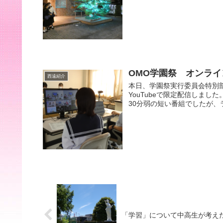
OMO学園祭 オンラ
西遠紹介
本日、学園祭実行委員会特別
YouTubeで限定配信しま
30分弱の短い番組でしたが、ラ
「学習」について中高生が考えた