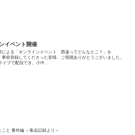
インイベント開催
部による「オンラインイベント 西遠ってどんなとこ？」を
した。事前登録してくださった皆様、ご視聴ありがとうございました。
イブで配信でき、小中...
こと 番外編 ～集会記録より～