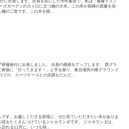
旅行に出発します。出発を前にした学年集会で、私は「被爆クスノ
ローズガーデンの入り口に立つ楠の大木。この木が長崎の原爆を浴
楠の二世です。この木を植...
ア研修旅行に出発しました。 出発の模様をアップします。 西グラ
ご家族に「行ってきます！」と手を振り、集合場所の南グラウンド
ロゴロ、スーツケースとの歩調もだんだ...
ルです。お越しくださる皆様に、ぜひ見ていただきたい木がありま
の花をたくさんつけているジャカランダです。 ジャカランダは、
れる11月に、いつも咲...