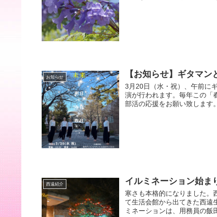
【お知らせ】ギタマン
お知らせ
3月20日（水・祝）、午前
演が行われます。毎年この「
部活の応援をお願い致します。 
イルミネーション始ま
西遠紹介
寒さも本格的になりました。
て生活会館から出てきた西遠
ミネーションは、用務員の飯田