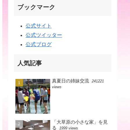
ブックマーク
公式サイト
公式ツイッター
公式ブログ
人気記事
真夏日の姉妹交流
241221
views
「大草原の小さな家」を見
る
1999 views