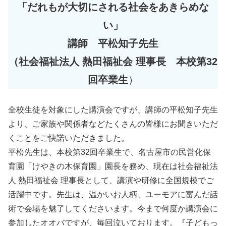
「だれもが大切にされる社会をあきらめな
い」
講師 平松知子先生
（社会福祉法人 熱田福祉会 理事長 本校第32
回卒業生
）
全校生徒を対象にした講演会ですが、講師の平松知子先生
より、ご家族や関係者などたくさんの皆様にお聞きいただ
くことをご快諾いただきました。
平松先生は、本校第32回卒業生で、名古屋市の民営化保
育園「けやきの木保育園」園長を務め、現在は社会福祉法
人 熱田福祉会 理事長として、講演や研修に全国規模でご
活躍中です。先生は、温かいお人柄、ユーモアに富んだ話
術で会場を魅了してくださいます。今まで何度か講演会に
参加したオオバですが、毎回泣いております。『子どもっ