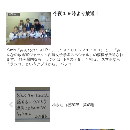
今夜１９時より放送！
お知らせ
K-mix「みんなの１９HR！」（１９：００～２１：００）で、 「み
んなの放送室ジャック～西遠女子学園スペシャル」の模様が放送され
ます。 静岡県内なら、ラジオは、FMの７８．４MHz。 スマホなら
「ラジコ」というアプリから。 パソコ...
小さな白板2025 第43週