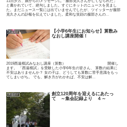
11日夕方、娘からのメッセージに「服部克久さんが亡くなられた」
と書かれていて、絶句しました。すぐにネットのニュースを見まし
た。まだニュース一覧には出ていませんでしたが、ツイッターが服部
克久さんの訃報を伝えていました。柔和な笑顔の服部さんの...
【小学6年生にお知らせ】算数み
西遠紹介
なおし講座開催！
2019西遠模試みなおし講座（算数） 開催し
ます。 「西遠模試」を受験した小学6年生の皆さん、 算数の結果に
不安はありませんか？ 女の子は、どうしても算数に苦手意識をもっ
てしまいがち。 でも、解き方がわかれば、不安は解...
創立120周年を迎えるにあたっ
西遠紹介
て ～集会記録より ４～