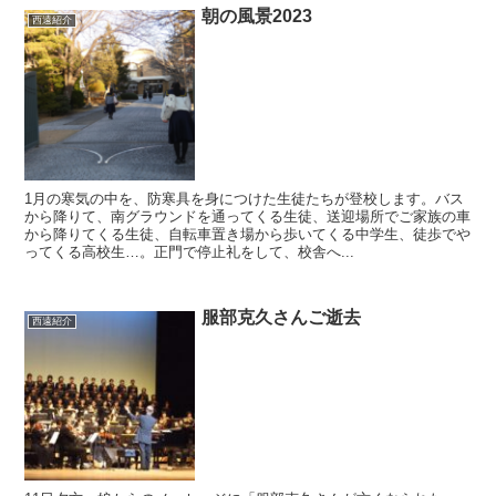
朝の風景2023
西遠紹介
1月の寒気の中を、防寒具を身につけた生徒たちが登校します。バス
から降りて、南グラウンドを通ってくる生徒、送迎場所でご家族の車
から降りてくる生徒、自転車置き場から歩いてくる中学生、徒歩でや
ってくる高校生…。正門で停止礼をして、校舎へ...
服部克久さんご逝去
西遠紹介