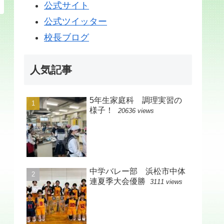
公式サイト
公式ツイッター
校長ブログ
人気記事
5年生家庭科 調理実習の
様子！
20636 views
中学バレー部 浜松市中体
連夏季大会優勝
3111 views