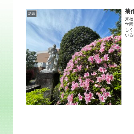
菊
話題
来校
学園
しく
いる