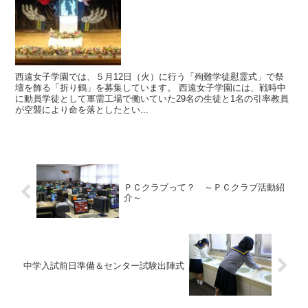
西遠女子学園では、５月12日（火）に行う「殉難学徒慰霊式」で祭
壇を飾る「折り鶴」を募集しています。 西遠女子学園には、戦時中
に動員学徒として軍需工場で働いていた29名の生徒と1名の引率教員
が空襲により命を落としたとい...
ＰＣクラブって？ ～ＰＣクラブ活動紹
介～
中学入試前日準備＆センター試験出陣式