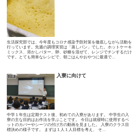
生活探究部では、今年度もコロナ感染予防対策を徹底しながら活動を
行っています。先週の調理実習は「蒸しパン」でした。ホットケーキ
ミックス、溶かしバター、卵、砂糖を混ぜて、レンジでチンするだけ
です。とても簡単なレシピで、朝ごはんやおやつに最適で...
入寮に向けて
話題
中学１年生は定期テスト後、初めての入寮があります。 中学生の入
寮の主な目的はお作法を学ぶことです。 今日は就寝時に使用するベ
ットのカバーやシーツの付け方の動画を見ました。 入寮のクラス目
標決めの様子です。 まずは１人１人目標を考え、 そ...