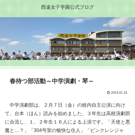
西遠女子学園公式ブログ
春待つ部活動～中学演劇・琴～
2014.01.16
中学演劇部は、２月７日（金）の校内自主公演に向け
て、台本（ほん）読みを始めました。３年生は高校演劇部
に合流し、１、２年生１６人による上演です。「天使と悪
魔と…？」「304号室の愉快な住人」「ピンクレンジャ