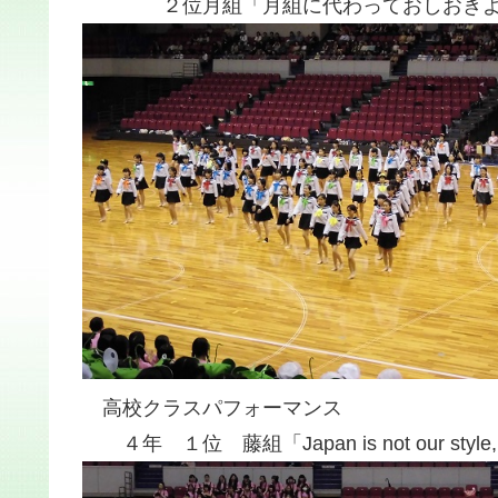
２位月組「月組に代わっておしおきよ
高校クラスパフォーマンス
４年 １位 藤組「Japan is not our style, India