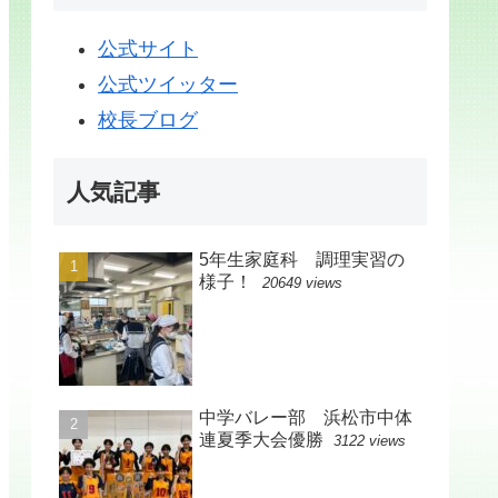
公式サイト
公式ツイッター
校長ブログ
人気記事
5年生家庭科 調理実習の
様子！
20649 views
中学バレー部 浜松市中体
連夏季大会優勝
3122 views