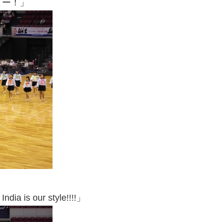
ー！」
 is our style!!!!」