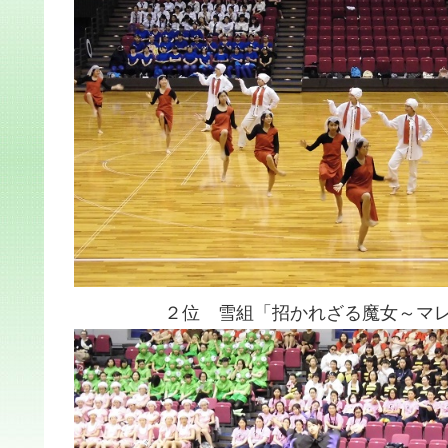
２位 雪組「招かれざる魔女～マレ