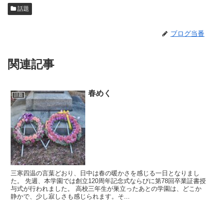
話題
ブログ当番
関連記事
春めく
話題
三寒四温の言葉どおり、日中は春の暖かさを感じる一日となりまし
た。 先週、本学園では創立120周年記念式ならびに第78回卒業証書授
与式が行われました。 高校三年生が巣立ったあとの学園は、どこか
静かで、少し寂しさも感じられます。そ...