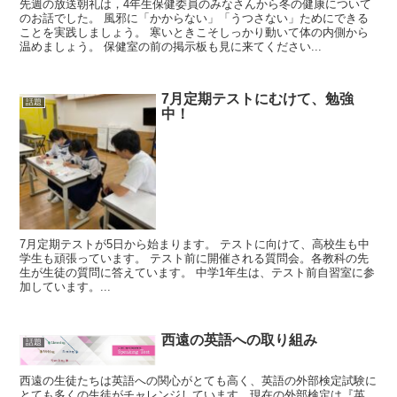
先週の放送朝礼は，4年生保健委員のみなさんから冬の健康について
のお話でした。 風邪に「かからない」「うつさない」ためにできる
ことを実践しましょう。 寒いときこそしっかり動いて体の内側から
温めましょう。 保健室の前の掲示板も見に来てください...
7月定期テストにむけて、勉強
話題
中！
7月定期テストが5日から始まります。 テストに向けて、高校生も中
学生も頑張っています。 テスト前に開催される質問会。各教科の先
生が生徒の質問に答えています。 中学1年生は、テスト前自習室に参
加しています。...
西遠の英語への取り組み
話題
西遠の生徒たちは英語への関心がとても高く、英語の外部検定試験に
とても多くの生徒がチャレンジしています。現在の外部検定は『英