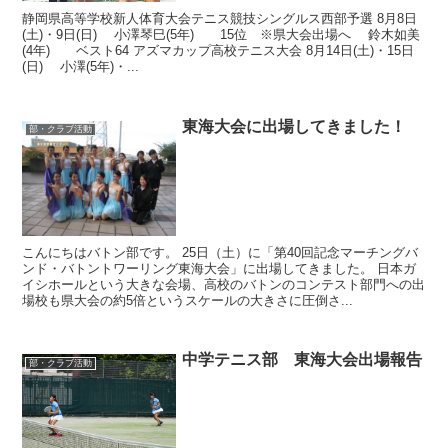
静岡県高等学校新人体育大会テニス競技シングルス西部予選 8月8日
(土)・9日(日) 小澤琴巳(5年) 15位 ※県大会出場へ 鈴木如美
(4年) ベスト64 アズマカップ高校テニス大会 8月14日(土)・15日
(日) 小澤(5年)・...
東海大会に出場してきました！
部・クラブ活動
こんにちはバトン部です。 25日（土）に「第40回記念マーチングバ
ンド・バトントワーリング東海大会」に出場してきました。 日本ガ
イシホールという大きな会場、高校のバトンのコンテスト部門への出
場校も県大会の約5倍というスケールの大きさに圧倒さ...
中学テニス部 東海大会出場報告
部・クラブ活動