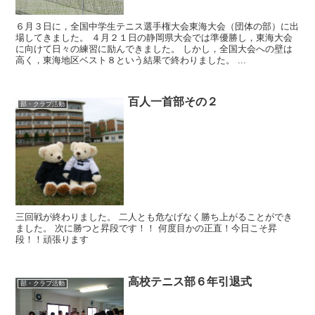
６月３日に，全国中学生テニス選手権大会東海大会（団体の部）に出
場してきました。 ４月２１日の静岡県大会では準優勝し，東海大会
に向けて日々の練習に励んできました。 しかし，全国大会への壁は
高く，東海地区ベスト８という結果で終わりました。 ...
百人一首部その２
部・クラブ活動
三回戦が終わりました。 二人とも危なげなく勝ち上がることができ
ました。 次に勝つと昇段です！！ 何度目かの正直！今日こそ昇
段！！頑張ります
高校テニス部６年引退式
部・クラブ活動