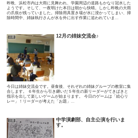
昨晩、浜松市内は大雨に見舞われ、学園周辺の道路もかなり冠水した
ようです。そして、一夜明けた本日は朝から快晴。しかし昨晩の大雨
の爪痕が残っていました。掃除用具置き場が水に浸かってしまい、掃
除時間中、姉妹執行さんが水を外に出す作業に追われていま...
12月の姉妹交流会♪
話題
今日は姉妹交流会です。昼食後、それぞれの姉妹グループの教室に集
合します。 ６年生から引き継いだ５年生の新リーダーがてきぱきと
指示を出して楽しいゲームが始まります。 今日のゲームは「絵心リ
レー」！リーダーが考えた「お題」...
中学演劇部、自主公演を行いま
話題
す。