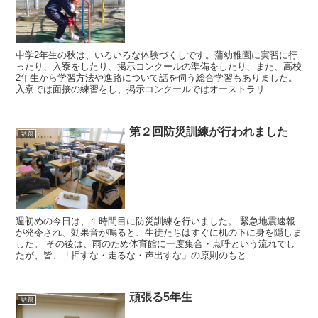
中学2年生の秋は、いろいろな体験づくしです。蒲幼稚園に実習に行
ったり、入寮をしたり、掲示コンクールの準備をしたり、また、高校
2年生から学習方法や進路について話を伺う総合学習もありました。
入寮では面接の練習をし、掲示コンクールではオーストラリ...
第２回防災訓練が行われました
話題
週初めの今日は、１時間目に防災訓練を行いました。 緊急地震速報
が発令され、効果音が鳴ると、生徒たちはすぐに机の下に身を隠しま
した。 その後は、雨のため体育館に一度集合・点呼という流れでし
たが、皆、「押すな・走るな・声出すな」の原則のもと...
頑張る5年生
話題