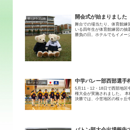
開会式が始まりました
部・クラブ活動
舞台での場当たり、体育館練
いる四年生が体育館練習の抽
勝負の日。ホテルでもイメージ
中学バレー部西部選手
部・クラブ活動
5月11・12・18日で西部
権大会が実施されました。 
決勝では、小笠地区の桜ヶ丘中学
バトン部大会出場報告