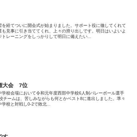
習を経てついに開会式が始まりました。サポート役に徹してくれて
選も見事に引き当ててくれ、上々の滑り出しです。明日はいよいよ
トレーニングをしっかりして明日に備えたい...
権大会 7位
地区中学校会場において令和元年度西部中学校6人制バレーボール選手
本校チームは、苦しみながらも何とかベスト8に進出しました。準々
校と対戦し0-2で敗北...
です