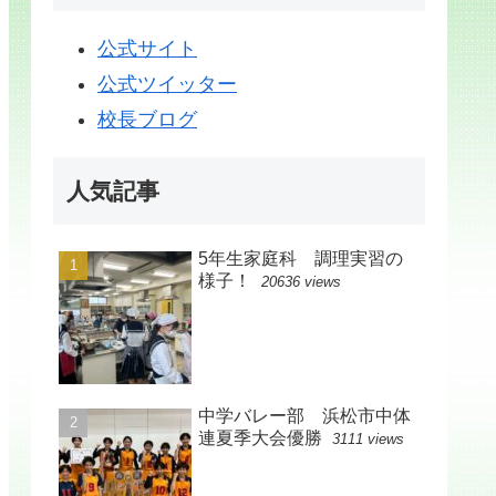
公式サイト
公式ツイッター
校長ブログ
人気記事
5年生家庭科 調理実習の
様子！
20636 views
中学バレー部 浜松市中体
連夏季大会優勝
3111 views