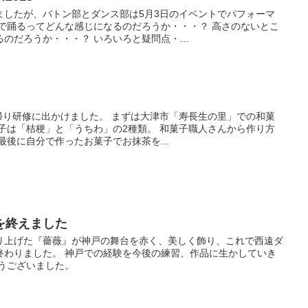
ましたが、バトン部とダンス部は5月3日のイベントでパフォーマ
点で踊るってどんな感じになるのだろうか・・・？ 高さのないとこ
のだろうか・・・？ いろいろと疑問点・...
日帰り研修に出かけました。 まずは大津市「寿長生の里」での和菓
子は「桔梗」と「うちわ」の2種類。 和菓子職人さんから作り方
最後に自分で作ったお菓子でお抹茶を...
を終えました
り上げた『薔薇』が神戸の舞台を赤く、美しく飾り、これで西遠ダ
終わりました。 神戸での経験を今後の練習、作品に生かしていき
とうございました。