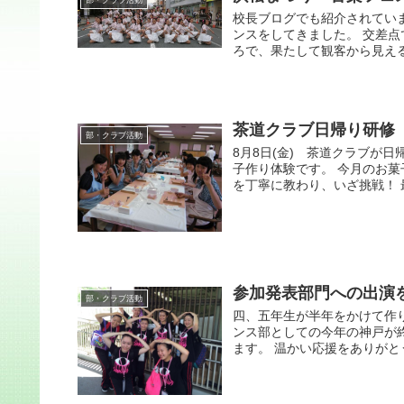
部・クラブ活動
校長ブログでも紹介されてい
ンスをしてきました。 交差
ろで、果たして観客から見える
茶道クラブ日帰り研修
部・クラブ活動
8月8日(金) 茶道クラブが
子作り体験です。 今月のお菓
を丁寧に教わり、いざ挑戦！ 
参加発表部門への出演
部・クラブ活動
四、五年生が半年をかけて作
ンス部としての今年の神戸が
ます。 温かい応援をありが