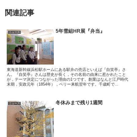
関連記事
5年雪組HR展『弁当』
ニュース
東海道新幹線浜松駅ホームにある駅弁の売店といえば『自笑亭』さ
ん。『自笑亭』さんは歴史が長く，その名前の由来に惹かれたこと
が，テーマ決定につながった理由の1つです。創業はなんと江戸時代
末期，安政元年（1854年），ペリー来航翌年です。千歳町で...
冬休みまで残り1週間
ニュース