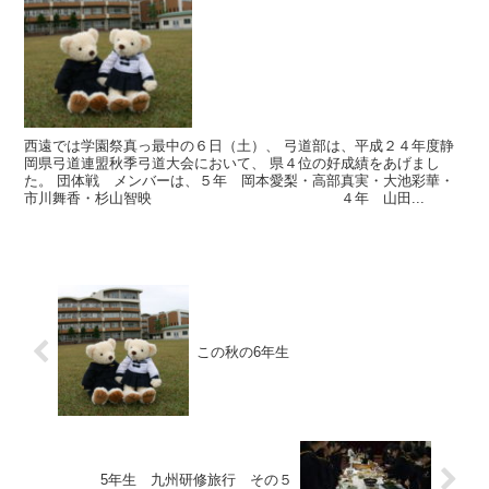
西遠では学園祭真っ最中の６日（土）、 弓道部は、平成２４年度静
岡県弓道連盟秋季弓道大会において、 県４位の好成績をあげまし
た。 団体戦 メンバーは、５年 岡本愛梨・高部真実・大池彩華・
市川舞香・杉山智映 ４年 山田...
この秋の6年生
5年生 九州研修旅行 その５