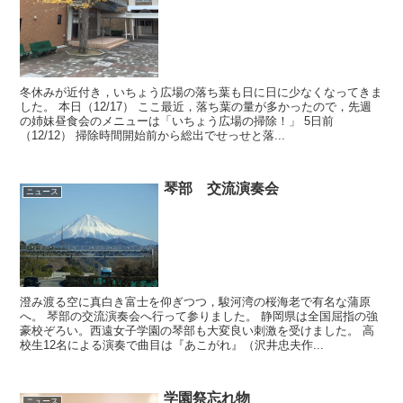
冬休みが近付き，いちょう広場の落ち葉も日に日に少なくなってきま
した。 本日（12/17） ここ最近，落ち葉の量が多かったので，先週
の姉妹昼食会のメニューは「いちょう広場の掃除！」 5日前
（12/12） 掃除時間開始前から総出でせっせと落...
琴部 交流演奏会
ニュース
澄み渡る空に真白き富士を仰ぎつつ，駿河湾の桜海老で有名な蒲原
へ。 琴部の交流演奏会へ行って参りました。 静岡県は全国屈指の強
豪校ぞろい。西遠女子学園の琴部も大変良い刺激を受けました。 高
校生12名による演奏で曲目は『あこがれ』（沢井忠夫作...
学園祭忘れ物
ニュース