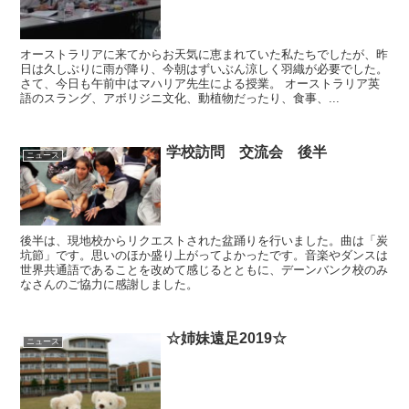
オーストラリアに来てからお天気に恵まれていた私たちでしたが、昨
日は久しぶりに雨が降り、今朝はずいぶん涼しく羽織が必要でした。
さて、今日も午前中はマハリア先生による授業。 オーストラリア英
語のスラング、アボリジニ文化、動植物だったり、食事、...
学校訪問 交流会 後半
ニュース
後半は、現地校からリクエストされた盆踊りを行いました。曲は「炭
坑節」です。思いのほか盛り上がってよかったです。音楽やダンスは
世界共通語であることを改めて感じるとともに、デーンバンク校のみ
なさんのご協力に感謝しました。
☆姉妹遠足2019☆
ニュース