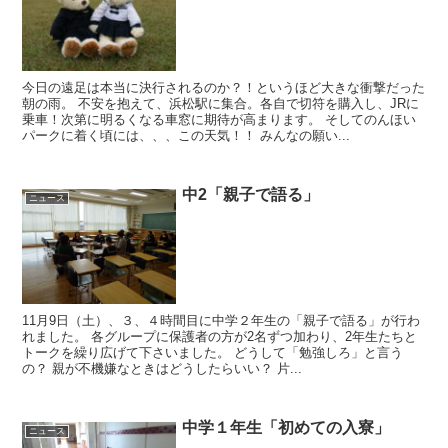
今日の遠足は本当に決行されるのか？！というほど大きな衝撃だった
朝の雨。 不安を抱えて、浜松駅に集合。各自で切符を購入し、JRに
乗車！次第に明るくなる車窓に期待が高まります。 そしてのんほい
パークに着く頃には、、、この天気！！ みんなの願い...
中2「親子で語る」
ニュース
11月9日（土）、３、４時間目に中学２年生の「親子で語る」が行わ
れました。 各グループに保護者の方が2名ずつ加わり、2年生たちと
トークを繰り広げて下さいました。 どうして「勉強しろ」と言う
の？ 親が不機嫌なときはどうしたらいい？ 片...
中学１年生「初めての入寮」
ニュース