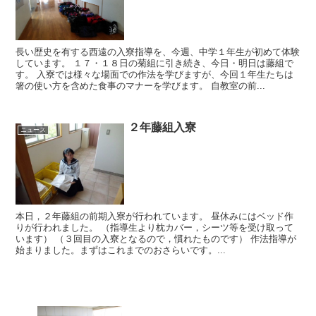
長い歴史を有する西遠の入寮指導を、今週、中学１年生が初めて体験
しています。 １７・１８日の菊組に引き続き、今日・明日は藤組で
す。 入寮では様々な場面での作法を学びますが、今回１年生たちは
箸の使い方を含めた食事のマナーを学びます。 自教室の前...
２年藤組入寮
ニュース
本日，２年藤組の前期入寮が行われています。 昼休みにはベッド作
りが行われました。 （指導生より枕カバー，シーツ等を受け取って
います） （３回目の入寮となるので，慣れたものです） 作法指導が
始まりました。まずはこれまでのおさらいです。...