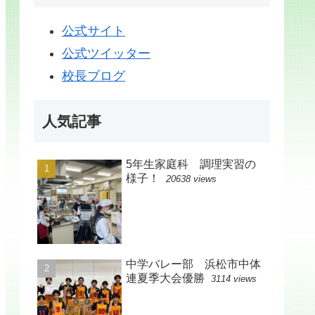
公式サイト
公式ツイッター
校長ブログ
人気記事
5年生家庭科 調理実習の
様子！
20638 views
中学バレー部 浜松市中体
連夏季大会優勝
3114 views