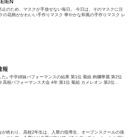
EIEN
防止のため、マスクが手放せない毎日。 今日は、そのマスクに注
クの花柄がかわいい手作りマスク 華やかな和風の手作りマスク レ
速報
｡ 中学姉妹パフォーマンスの結果 第1位 菊組 絢爛華麗 第2位
he world 高校パフォーマンス大会 4年 第1位 菊組 カメレオン 第2位...
会が終わり、高校2年生は、入寮の指導生、オープンスクールの係