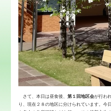
さて、本日は昼食後、
第１回地区会
が行わ
り、現在２８の地区に分けられています。今