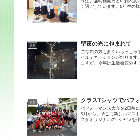
り生、蒲幼稚園児との触れあ
く過ごしています。5年生の様
聖夜の光に包まれて
話題
ご存知の方も多くいらっしゃ
イルミネーションが灯ります
ますが、今年は生活会館のすぐ
クラスTシャツでパフ
話題
パフォーマンス大会を2日後
5月から、そこに新しいマスト
スがオリジナルのTシャツを作