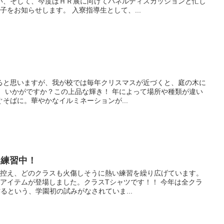
い、そして、今度はＨＲ展に向けてパネルディスカッションと忙し
子をお知らせします。 入寮指導生として、...
ると思いますが、我が校では毎年クリスマスが近づくと、庭の木に
。 いかがですか？この上品な輝き！ 年によって場所や種類が違い
そばに。華やかなイルミネーションが...
ォ練習中！
に控え、どのクラスも火傷しそうに熱い練習を繰り広げています。
アイテムが登場しました。クラスTシャツです！！ 今年は全クラ
るという、学園初の試みがなされていま...