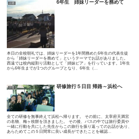
6年生 姉妹リーダーを務めて
話題
本日の全校朝礼では、姉妹リーダーを1年間務めた6年生の代表生徒
から「姉妹リーダーを務めて」というテーマでお話がありました。
西遠では校内縦割り活動として「姉妹ピア」を行っています。1年生
から6年生までが1つのグループとなり、6年生（...
研修旅行５日目 帰路～浜松へ
話題
全ての研修を無事終えて浜松へ帰ります。 その前に、太宰府天満宮
の名物、梅ヶ枝餅を頂きました。 その後、バスの中では旅行委員や
一緒に行動を共にした先生からこの旅行を振り返ってのお話があり、
あらためてこの５日間常に良い成長ができたことを確認...