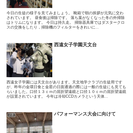
今日の生徒の様子を見てみましょう。 靴箱で朝の挨拶が元気に交わ
されています。 昼食後は掃除です。 落ち葉がなくなった冬の外掃除
はトリムになります。 今日は持久走。 掃除器具庫ではダスタークロ
スの交換をしたり，掃除機のフィルターをきれいに...
西遠女子学園天文台
話題
西遠女子学園には天文台があります。天文地学クラブの生徒用です
が、昨年の金環日食と金星の日面通過の際には一般の生徒にも見ても
らいました。口径１３ｃｍの屈折望遠鏡と口径１０ｃｍの屈折望遠鏡
が設置されています。 今年は冷却CCDカメラという天体...
パフォーマンス大会に向けて
話題