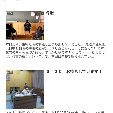
冬服
話題
本日より、生徒たちの制服が全員冬服となりました。 先週の台風後
は日中と朝晩の寒暖の差がはっきり感じられるようになっています。
校内の木々も色づき始め、すっかり秋です！ そして・・・秋と言え
ば、読書の秋！ということで、本日は全校で取り組んでい...
３／２０ お待ちしています！
話題
きのうの校長ブログでご案内した3月20日(水)の催し物について各部