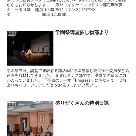
からもお知らせします。 第13回ギター・マンドリン部定期演奏
会 開場 9:30 開演 10:00 第14回ダンス部自主公
演 開場 13:30 開...
学園祭講堂催し物部より
話題
学園祭当日、講堂で発表する部活動に学園祭催し物部実行委員が意気
込みを取材してきました。 まずはダンス部です。講堂での練習に力
が入っていました。 「今回のテーマ「Progress」にちなんで、以前
よりもパワーアップした姿をお見せしたいと思い...
盛りだくさんの特別日課
話題