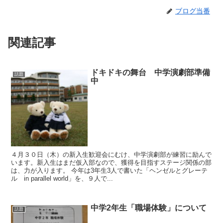
ブログ当番
関連記事
ドキドキの舞台 中学演劇部準備
話題
中
４月３０日（木）の新入生歓迎会にむけ、中学演劇部が練習に励んで
います。新入生はまだ仮入部なので、獲得を目指すステージ関係の部
は、力が入ります。 今年は3年生3人で書いた「ヘンゼルとグレーテ
ル in parallel world」を、９人で...
中学2年生「職場体験」について
話題