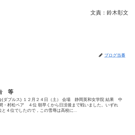
文責：鈴木彰文
ブログ当番
告 等
(ダブルス) １２月２４日（土） 会場 静岡英和女学院 結果 中
村松ペア ４位 朝早くから日没後まで戦いました。いずれ
と４位でしたので，この雪辱は高校に...