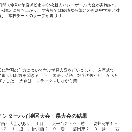
日の4日間で令和2年度浜松市中学校新人バレーボール大会が実施されま
から順調に勝ち上がり、準決勝では優勝候補筆頭の新居中学校と対
は、本校チームのサーブが走りリ...
日に学習の仕方について学ぶ学習入寮を行いました。 入寮式で
て取り組み方を聞きました。 国語，英語，数学の教科担当からそ
ました。 夕食は，リラックスしながら美...
インターハイ地区大会・県大会の結果
）に西部大会があり、 １日目、大平台２－０ 勝 、袋井商業１－
菊川２－１ 勝 、掛川西２－０ 勝 、磐田東２－０ 勝 、 西