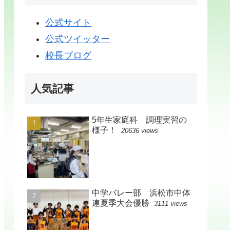
公式サイト
公式ツイッター
校長ブログ
人気記事
5年生家庭科 調理実習の
様子！
20636 views
中学バレー部 浜松市中体
連夏季大会優勝
3111 views