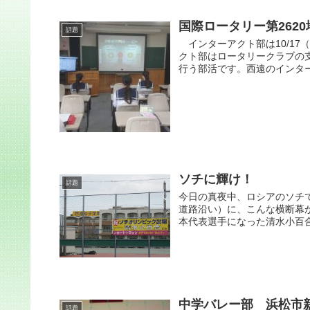
国際ロータリー第2620
話題
インターアクト部は10/1
クト部はロータリークラブの
行う部活です。西遠のインター
ソチに輝け！
話題
今日の真夜中、ロシアのソチ
道路沿い）に、こんな横断幕
本代表選手になった清水小百合
中学バレー部 浜松市
話題