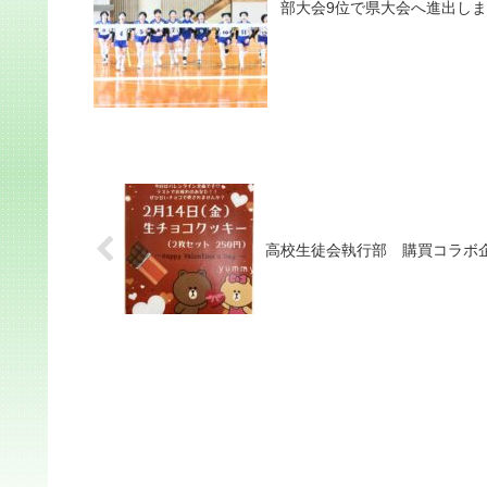
部大会9位で県大会へ進出しました
高校生徒会執行部 購買コラボ