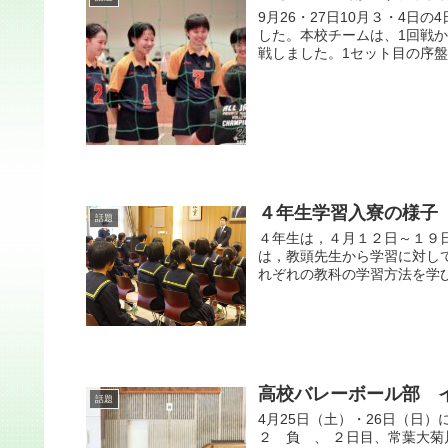
9月26・27日10月３・4
した。本校チームは、1回戦
戦しました。1セット目の序盤
４年生学習入寮の様子
話題
４年生は，４月１２日～１９
は，教頭先生から学習に対し
れぞれの教科の学習方法を学び
高校バレーボール部 
話題
4月25日（土）・26日（日
２ 負 、 ２日目、常葉大