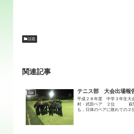
話題
関連記事
テニス部 大会出場報
話題
平成２８年度 中学３年生大会
村・武田ペア ２位 萩間・
も，日体のペアに敗れての２位