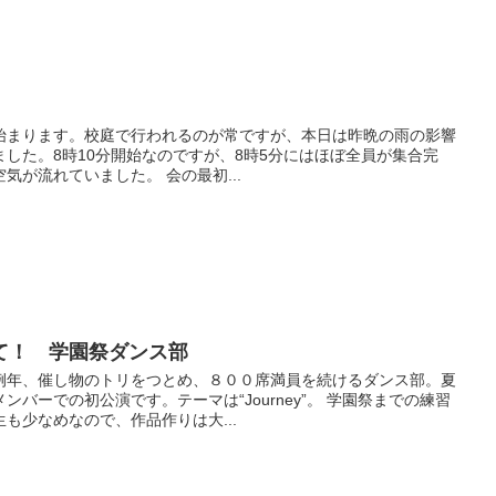
始まります。校庭で行われるのが常ですが、本日は昨晩の雨の影響
した。8時10分開始なのですが、8時5分にはほぼ全員が集合完
気が流れていました。 会の最初...
て！ 学園祭ダンス部
例年、催し物のトリをつとめ、８００席満員を続けるダンス部。夏
バーでの初公演です。テーマは“Journey”。 学園祭までの練習
も少なめなので、作品作りは大...