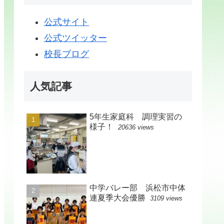
公式サイト
公式ツイッター
校長ブログ
人気記事
5年生家庭科 調理実習の
様子！
20636 views
中学バレー部 浜松市中体
連夏季大会優勝
3109 views