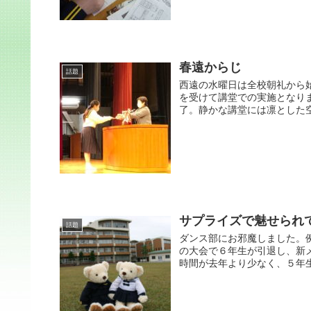
春遠からじ
話題
西遠の水曜日は全校朝礼から
を受けて講堂での実施となりま
了。静かな講堂には凛とした空
サプライズで魅せられ
話題
ダンス部にお邪魔しました。
の大会で６年生が引退し、新メン
時間が去年より少なく、５年生