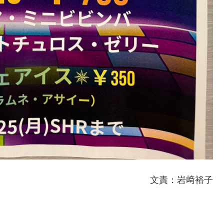
文責：岩﨑裕子