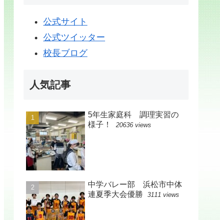
公式サイト
公式ツイッター
校長ブログ
人気記事
5年生家庭科 調理実習の
様子！
20636 views
中学バレー部 浜松市中体
連夏季大会優勝
3111 views