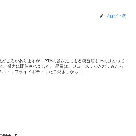
ブログ当番
見どころがありますが、PTAの皆さんによる模擬店もそのひとつで
場で、盛大に開催されました。 品目は、ジュース，かき氷，みたら
ルト，フライドポテト，たこ焼き，から...